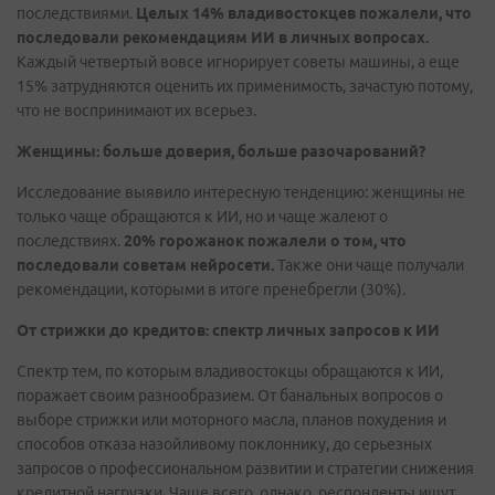
последствиями.
Целых 14% владивостокцев пожалели, что
последовали рекомендациям ИИ в личных вопросах.
Каждый четвертый вовсе игнорирует советы машины, а еще
15% затрудняются оценить их применимость, зачастую потому,
что не воспринимают их всерьез.
Женщины: больше доверия, больше разочарований?
Исследование выявило интересную тенденцию: женщины не
только чаще обращаются к ИИ, но и чаще жалеют о
последствиях.
20% горожанок пожалели о том, что
последовали советам нейросети.
Также они чаще получали
рекомендации, которыми в итоге пренебрегли (30%).
От стрижки до кредитов: спектр личных запросов к ИИ
Спектр тем, по которым владивостокцы обращаются к ИИ,
поражает своим разнообразием. От банальных вопросов о
выборе стрижки или моторного масла, планов похудения и
способов отказа назойливому поклоннику, до серьезных
запросов о профессиональном развитии и стратегии снижения
кредитной нагрузки. Чаще всего, однако, респонденты ищут