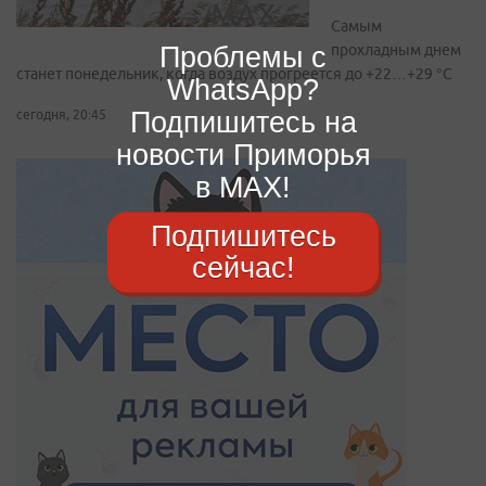
Самым
Проблемы с
прохладным днем
станет понедельник, когда воздух прогреется до +22…+29 °С
WhatsApp?
Подпишитесь на
сегодня, 20:45
новости Приморья
в MAX!
Подпишитесь
сейчас!