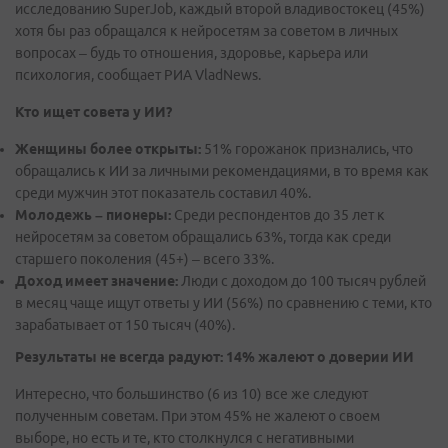
исследованию SuperJob, каждый второй владивостокец (45%)
хотя бы раз обращался к нейросетям за советом в личных
вопросах – будь то отношения, здоровье, карьера или
психология, сообщает РИА VladNews.
Кто ищет совета у ИИ?
Женщины более открыты:
51% горожанок признались, что
обращались к ИИ за личными рекомендациями, в то время как
среди мужчин этот показатель составил 40%.
Молодежь – пионеры:
Среди респондентов до 35 лет к
нейросетям за советом обращались 63%, тогда как среди
старшего поколения (45+) – всего 33%.
Доход имеет значение:
Люди с доходом до 100 тысяч рублей
в месяц чаще ищут ответы у ИИ (56%) по сравнению с теми, кто
зарабатывает от 150 тысяч (40%).
Результаты не всегда радуют: 14% жалеют о доверии ИИ
Интересно, что большинство (6 из 10) все же следуют
полученным советам. При этом 45% не жалеют о своем
выборе, но есть и те, кто столкнулся с негативными