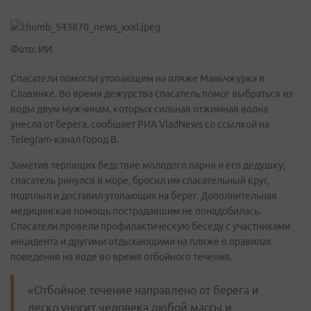
Фото: ИИ
Спасатели помогли утопающим на пляже Маньчжурка в
Славянке. Во время дежурства спасатель помог выбраться из
воды двум мужчинам, которых сильная отжимная волна
унесла от берега, сообщает РИА VladNews со ссылкой на
Telegram-канал Город В.
Заметив терпящих бедствие молодого парня и его дедушку,
спасатель ринулся в море, бросил им спасательный круг,
подплыл и доставил утопающих на берег. Дополнительная
медицинская помощь пострадавшим не понадобилась.
Спасатели провели профилактическую беседу с участниками
инцидента и другими отдыхающими на пляже о правилах
поведения на воде во время отбойного течения.
«Отбойное течение направлено от берега и
легко уносит человека любой массы и