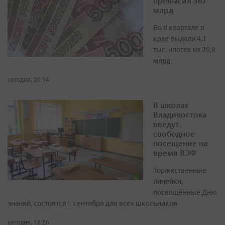
превысил 367
млрд
Во II квартале в
крае выдали 4,1
тыс. ипотек на 20,8
млрд
сегодня, 20:14
В школах
Владивостока
введут
свободное
посещение на
время ВЭФ
Торжественные
линейки,
посвящённые Дню
знаний, состоятся 1 сентября для всех школьников
сегодня, 18:26