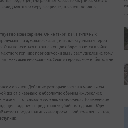
ютная редакция, где работает Юра, его квартира. Все это
и
я холодную атмосферу в сериале, что очень хорошо
17
ует во всем сериале. Он не такой, как в типичных
родуманный и, можно сказать, интеллектуальный. Герои
а Юры повеситься в конце концов оборачивается крайне
 местного гопника периодически вызывает удивление тому,
дят максимально комично. Самим героям, может быть, и не
совсем обычен. Действие разворачивается в маленьком
чей денег в кармане, а абсолютно обычный журналист,
 в жизни — тот самый «маленький человек». Но именно он
ходящие видения о предстоящих убийствах делают Юру
ый может предотвратить катастрофу. Проблема лишь в том,
реступник.