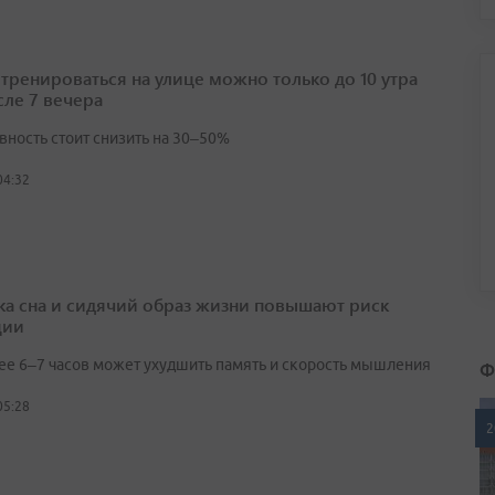
 тренироваться на улице можно только до 10 утра
сле 7 вечера
вность стоит снизить на 30–50%
04:32
ка сна и сидячий образ жизни повышают риск
ции
Ф
ее 6–7 часов может ухудшить память и скорость мышления
05:28
2