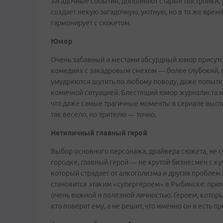
загадочные события, дополняют старые постройки, у
создает некую загадочную, уютную, но в то же врем
гармонирует с сюжетом.
Юмор
Очень забавный и местами абсурдный юмор присутств
комедиях с закадровым смехом — более глубокий, п
умудряются шутить по любому поводу, даже попытк
комичной ситуацией. Блестящий юмор журналиста и
что даже самые трагичные моменты в сериале выгля
так весело, но зрителю — точно.
Нетипичный главный герой
Выбор основного персонажа, драйвера сюжета, не 
городке, главный герой — не крутой бизнесмен с ку
который страдает от алкоголизма и других проблем
становится этаким «супергероем» в Рыбинске: при
очень важной и полезной личностью. Героем, котор
кто поверит ему, а не решит, что именно он и есть п