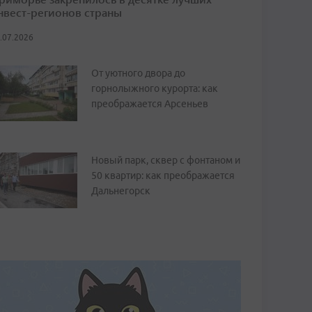
нвест-регионов страны
.07.2026
От уютного двора до
горнолыжного курорта: как
преображается Арсеньев
Новый парк, сквер с фонтаном и
50 квартир: как преображается
Дальнегорск