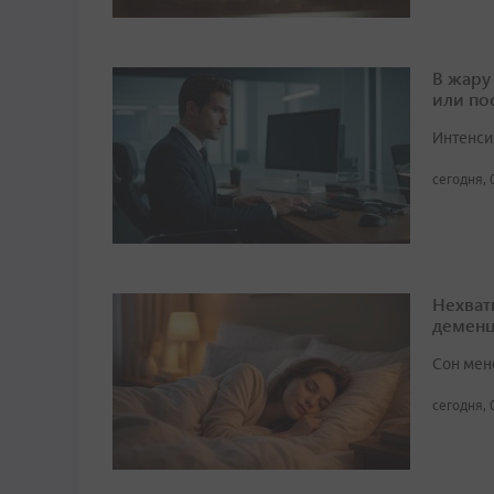
В жару
или по
Интенси
сегодня, 
Нехват
демен
Сон мен
сегодня, 