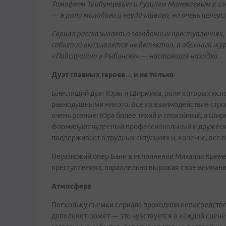
Тимофеем Трибунцевым и Рузилем Минекаевым в гла
— в роли молодого и неудачливого, но очень целеу
Сериал рассказывает о загадочных преступлениях,
событий оказывается не детектив, а обычный журн
«Подслушано в Рыбинске» — настоящая находка.
Дуэт главных героев… и не только
Блестящий дуэт Юры и Ширмика, роли которых испо
равнодушными никого. Все их взаимодействие стро
очень разные: Юра более тихий и спокойный, а Ши
формируют чудесный профессиональный и дружески
поддерживает в трудных ситуациях и, конечно, все 
Неуклюжий опер Баян в исполнении Михаила Кремер
преступлениях, параллельно выражая свое внимание
Атмосфера
Поскольку съемки сериала проходили непосредстве
дополняет сюжет — это чувствуется в каждой сцен