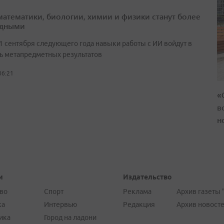
математики, биологии, химии и физики станут более
адными
 1 сентября следующего года навыки работы с ИИ войдут в
ь метапредметных результатов
06:21
«
в
н
и
Издательство
во
Спорт
Реклама
Архив газеты 
ка
Интервью
Редакция
Архив новост
ика
Город на ладони