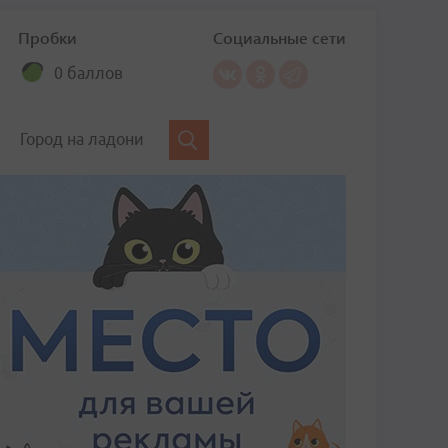
Пробки
Социальные сети
0 баллов
Город на ладони