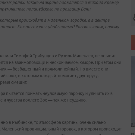
вных ролях. Также на экране появляется и Михаил Кремер
стремленного полицейского по прозвищу Баян.
 которые происходят в маленьком городке, а в центре
алист. Как он связан с убийствами? Рассказываем, почему
лнили Тимофей Трибунцев и Рузиль Минекаев, не оставит
ится на взаимопомощи и нескончаемом юморе. При этом они
рмик — безбашенный и прямолинейный. Но вместе они
й союз, в которым каждый помогает друг другу,
время смешит.
а пытается поймать неуловимую парочку и уличить их в
 и чувства коллеге Зое — так же неудачно.
нно в Рыбинске, то атмосфера картины очень сильно
е. Маленький провинциальный городок, в котором происходят
П