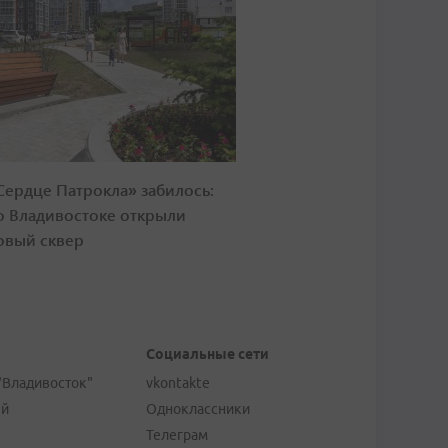
Сердце Патрокла» забилось:
о Владивостоке открыли
овый сквер
Социальные сети
"Владивосток"
vkontakte
ей
Одноклассники
Телеграм