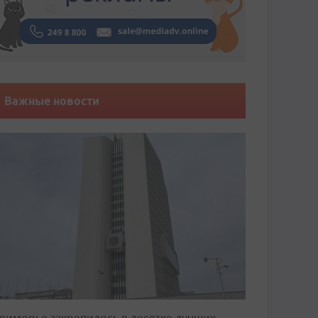
Важные новости
риморье закрепилось в десятке лучших