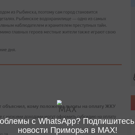
одом из Рыбинска, поэтому сам город становится
деталях. Рыбинское водохранилище — одно из самых
молвным наблюдателем и хранителем преступных тайн.
 мимо главных героев местные жители также играют свою
ние дня.
т объяснил, кому положены льготы на оплату ЖКУ
е с низкими доходами могут оформить субсидию на оплату
облемы с WhatsApp? Подпишитесь
новости Приморья в MAX!
01:28