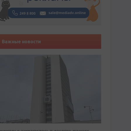
Важные новости
риморье закрепилось в десятке лучших