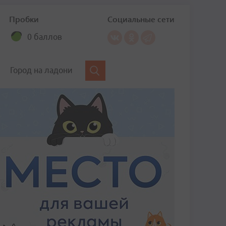
Пробки
Социальные сети
0 баллов
Город на ладони