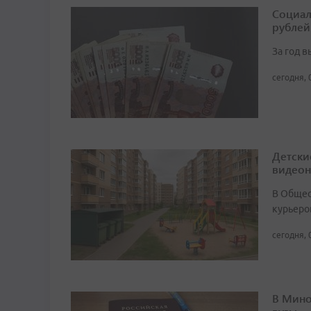
Социал
рублей
За год 
сегодня, 
Детски
видео
В Общест
курьеро
сегодня, 
В Мино