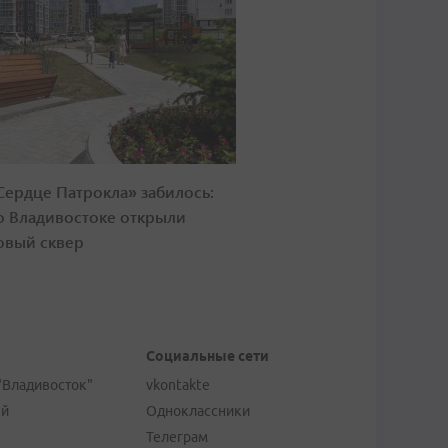
Сердце Патрокла» забилось:
о Владивостоке открыли
овый сквер
Социальные сети
"Владивосток"
vkontakte
ей
Одноклассники
Телеграм