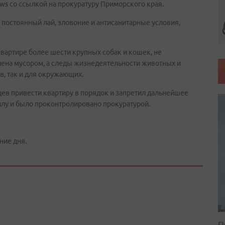
ews со ссылкой на прокуратуру Приморского края.
постоянный лай, зловоние и антисанитарные условия,
квартире более шести крупных собак и кошек, не
лена мусором, а следы жизнедеятельности животных и
в, так и для окружающих.
цев привести квартиру в порядок и запретил дальнейшее
илу и было проконтролировано прокуратурой.
ние дня.
П