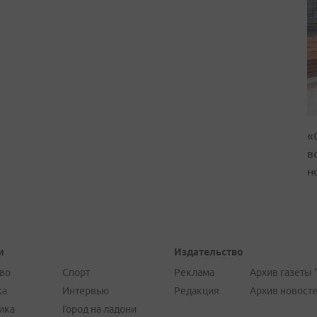
«
в
н
и
Издательство
во
Спорт
Реклама
Архив газеты 
ка
Интервью
Редакция
Архив новост
ика
Город на ладони