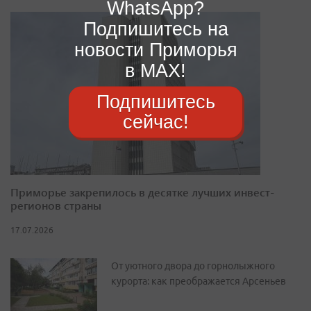
WhatsApp?
Подпишитесь на
новости Приморья
в MAX!
Подпишитесь
сейчас!
Приморье закрепилось в десятке лучших инвест-
регионов страны
17.07.2026
От уютного двора до горнолыжного
курорта: как преображается Арсеньев