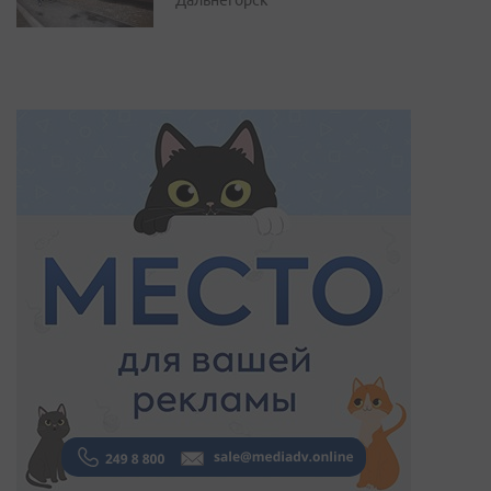
Дальнегорск