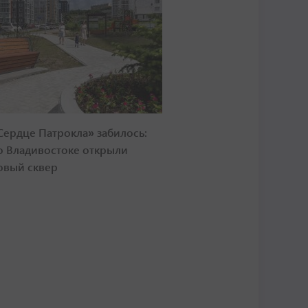
Сердце Патрокла» забилось:
о Владивостоке открыли
овый сквер