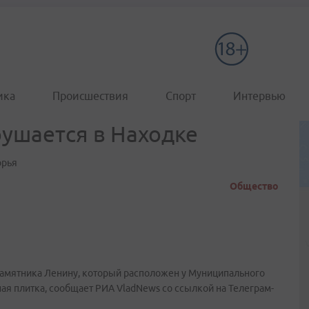
ика
Происшествия
Спорт
Интервью
ушается в Находке
орья
Общество
амятника Ленину, который расположен у Муниципального
ая плитка, сообщает РИА VladNews со ссылкой на Телеграм-