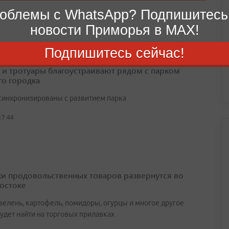
облемы с WhatsApp? Подпишитесь
новости Приморья в MAX!
Подпишитесь сейчас!
 и тротуары благоустраивают рядом с парком
о городка
синхронизированы с развитием парка
17:44
и продовольственных товаров развернутся во
остоке
зелень, картофель, помидоры, огурцы и многое другое
удет найти на торговых прилавках