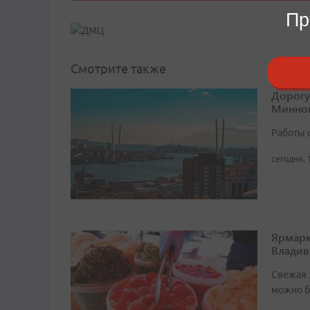
Пр
Смотрите также
Дорогу
Минног
Работы 
сегодня, 
Ярмарк
Владив
Свежая 
можно б