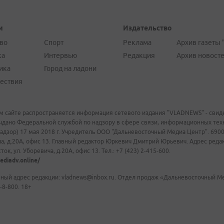
и
Издательство
во
Спорт
Реклама
Архив газеты 
ка
Интервью
Редакция
Архив новост
ика
Город на ладони
ествия
м сайте распространяется информация сетевого издания "VLADNEWS" - свиде
ыдано Федеральной службой по надзору в сфере связи, информационных те
адзор) 17 мая 2018 г. Учредитель ООО "Дальневосточный Медиа Центр". 69009
а, д.20А, офис 13. Главный редактор Юркевич Дмитрий Юрьевич. Адрес редакц
ок, ул. Уборевича, д.20А, офис 13. Тел.: +7 (423) 2-415-600.
ediadv.online/
ный адрес редакции: vladnews@inbox.ru. Отдел продаж «Дальневосточный Мед
-8-800. 18+