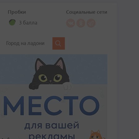
Пробки
Социальные сети
3 балла
Город на ладони