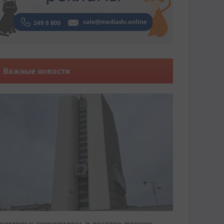
Важные новости
риморье закрепилось в десятке лучших