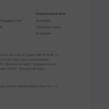
Социальные сети
"Владивосток"
vkontakte
ей
Одноклассники
Телеграм
тельство о регистрации СМИ ЭЛ № ФС 77 -
хнологий и массовых коммуникаций
1, Приморский край, г. Владивосток, ул.
ии: 690091, Приморский край, г.
иа Центр» sale@mediadv.online. Тел.: +7