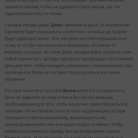
свидетельствуют о том, что Лев обладает нужным набором
знаний и умений, чтобы не ударить в грязь лицом, так что
задача вполне ему по силам.
Сегодня звезды дарят
Деве
гармонию в душе. Ее внутренний
барометр будет показывать «солнечно», и любые дела Деве
будут удаваться легко. Этот настрой способен отражаться на
всем, за что бы она ни взялась. Возможно, что какие-то
вопросы, которые тяготили Деву, сегодня вдруг решатся сами
собой. Кроме того, звезды гороскопа предвещают ей отличный
день для того, чтобы наладить отношения с окружающими: при
желании для Девы не составит труда сразить всех своим
обаянием.
Сегодня залогом успеха для
Весов
является осторожность.
День не наделяет их ловкостью и быстротой реакции,
необходимыми для того, чтобы уверенно ориентироваться в
ситуации. Не исключено, что кто-то из окружающих сегодня
перехватит у Весов инициативу, воспользуется их
неинформированностью или даже пойдет на обман. Чтобы
избежать возможных потерь, Весам необходимо утроить