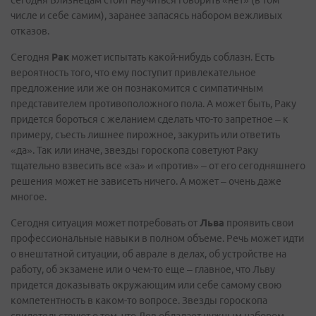
сегодня Близнецам стоит научиться говорить «нет» (в том
числе и себе самим), заранее запасясь набором вежливых
отказов.
Сегодня
Рак
может испытать какой-нибудь соблазн. Есть
вероятность того, что ему поступит привлекательное
предложение или же он познакомится с симпатичным
представителем противоположного пола. А может быть, Раку
придется бороться с желанием сделать что-то запретное – к
примеру, съесть лишнее пирожное, закурить или ответить
«да». Так или иначе, звезды гороскопа советуют Раку
тщательно взвесить все «за» и «против» – от его сегодняшнего
решения может не зависеть ничего. А может – очень даже
многое.
Сегодня ситуация может потребовать от
Льва
проявить свои
профессиональные навыки в полном объеме. Речь может идти
о внештатной ситуации, об аврале в делах, об устройстве на
работу, об экзамене или о чем-то еще – главное, что Льву
придется доказывать окружающим или себе самому свою
компетентность в каком-то вопросе. Звезды гороскопа