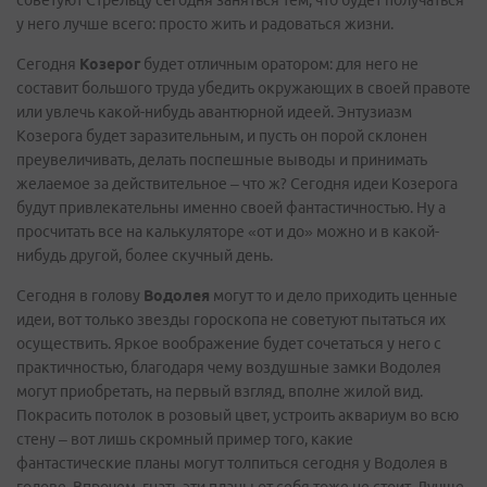
советуют Стрельцу сегодня заняться тем, что будет получаться
у него лучше всего: просто жить и радоваться жизни.
Сегодня
Козерог
будет отличным оратором: для него не
составит большого труда убедить окружающих в своей правоте
или увлечь какой-нибудь авантюрной идеей. Энтузиазм
Козерога будет заразительным, и пусть он порой склонен
преувеличивать, делать поспешные выводы и принимать
желаемое за действительное – что ж? Сегодня идеи Козерога
будут привлекательны именно своей фантастичностью. Ну а
просчитать все на калькуляторе «от и до» можно и в какой-
нибудь другой, более скучный день.
Сегодня в голову
Водолея
могут то и дело приходить ценные
идеи, вот только звезды гороскопа не советуют пытаться их
осуществить. Яркое воображение будет сочетаться у него с
практичностью, благодаря чему воздушные замки Водолея
могут приобретать, на первый взгляд, вполне жилой вид.
Покрасить потолок в розовый цвет, устроить аквариум во всю
стену – вот лишь скромный пример того, какие
фантастические планы могут толпиться сегодня у Водолея в