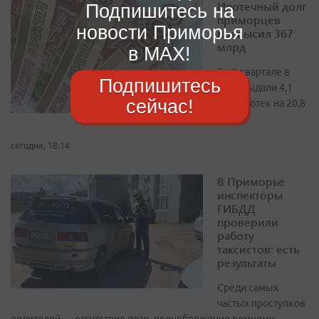
Ипотечный долг
Подпишитесь на
приморцев
новости Приморья
превысил 367
млрд
в MAX!
Во II квартале в
Подпишитесь
крае выдали 4,1
сейчас!
тыс. ипотек на 20,8
млрд
сегодня, 18:14
В Приморье
инспекторы
ГИБДД
проверили
работу
таксистов: есть
результаты
Среди самых
частых проступков