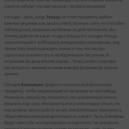
степь! Впрочем, этого не произойдет, если в спорных вопросах
Овен не забудет посоветоваться с профессионалами.
Сегодня – день, когда
Тельцу
не стоит принимать любые
важные решения или делать ответственные шаги: он способен
заблуждаться, принимая желаемое за действительное. Вот
почему даже если какая-то идея покажется сегодня Тельцу
замечательной и требующей немедленного исполнения, ему
лучше пару дней подождать, помня о том, что звезды
гороскопа склоняют его к необдуманным поступкам. В
остальном же день вполне хорош – Телец может спокойно
наслаждаться жизнью, оставив важные решения до лучших
времен.
Сегодня
Близнецам
придется проявить всю возможную
твердость, чтобы окружающие не нагрузили их чем-нибудь.
Возможно, начальству покажется, что на Близнецов можно
взвалить еще одну обязанность или коллеги вдруг решат, что
они должны делать работу за них. Или Близнецов привлекут к
общественно-полезной деятельности; а может быть, Близнецы
будут сами себя эксплуатировать и подгонять! Так или иначе,