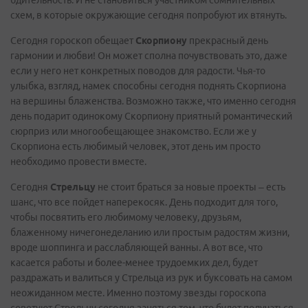
бдительность. И не становиться участником сомнительных
схем, в которые окружающие сегодня попробуют их втянуть.
Сегодня гороскоп обещает
Скорпиону
прекрасный день
гармонии и любви! Он может сполна почувствовать это, даже
если у него нет конкретных поводов для радости. Чья-то
улыбка, взгляд, намек способны сегодня поднять Скорпиона
на вершины блаженства. Возможно также, что именно сегодня
день подарит одинокому Скорпиону приятный романтический
сюрприз или многообещающее знакомство. Если же у
Скорпиона есть любимый человек, этот день им просто
необходимо провести вместе.
Сегодня
Стрельцу
не стоит браться за новые проекты – есть
шанс, что все пойдет наперекосяк. День подходит для того,
чтобы посвятить его любимому человеку, друзьям,
блаженному ничегонеделанию или простым радостям жизни,
вроде шоппинга и расслабляющей ванны. А вот все, что
касается работы и более-менее трудоемких дел, будет
раздражать и валиться у Стрельца из рук и буксовать на самом
неожиданном месте. Именно поэтому звезды гороскопа