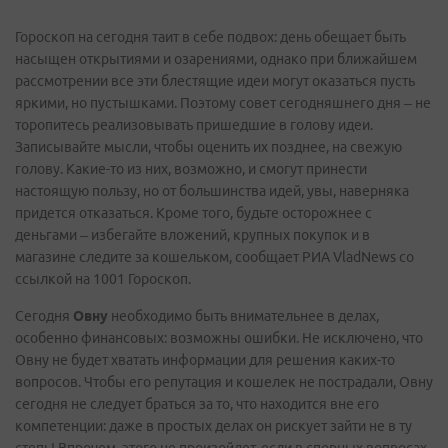
Гороскоп на сегодня таит в себе подвох: день обещает быть
насыщен открытиями и озарениями, однако при ближайшем
рассмотрении все эти блестящие идеи могут оказаться пусть
яркими, но пустышками. Поэтому совет сегодняшнего дня – не
торопитесь реализовывать пришедшие в голову идеи.
Записывайте мысли, чтобы оценить их позднее, на свежую
голову. Какие-то из них, возможно, и смогут принести
настоящую пользу, но от большинства идей, увы, наверняка
придется отказаться. Кроме того, будьте осторожнее с
деньгами – избегайте вложений, крупных покупок и в
магазине следите за кошельком, сообщает РИА VladNews со
ссылкой на 1001 Гороскоп.
Сегодня
Овну
необходимо быть внимательнее в делах,
особенно финансовых: возможны ошибки. Не исключено, что
Овну не будет хватать информации для решения каких-то
вопросов. Чтобы его репутация и кошелек не пострадали, Овну
сегодня не следует браться за то, что находится вне его
компетенции: даже в простых делах он рискует зайти не в ту