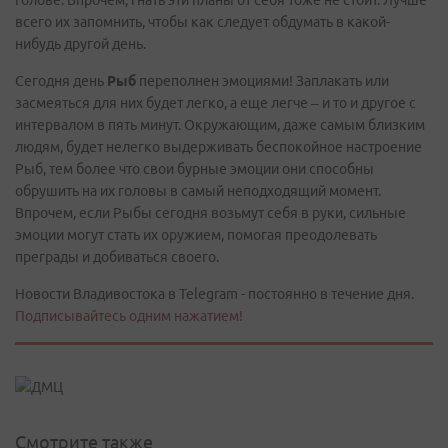
голове. Впрочем, гнать эти планы от себя тоже не стоит. Лучше
всего их запомнить, чтобы как следует обдумать в какой-
нибудь другой день.
Сегодня день
Рыб
переполнен эмоциями! Заплакать или
засмеяться для них будет легко, а еще легче – и то и другое с
интервалом в пять минут. Окружающим, даже самым близким
людям, будет нелегко выдерживать беспокойное настроение
Рыб, тем более что свои бурные эмоции они способны
обрушить на их головы в самый неподходящий момент.
Впрочем, если Рыбы сегодня возьмут себя в руки, сильные
эмоции могут стать их оружием, помогая преодолевать
преграды и добиваться своего.
Новости Владивостока в Telegram - постоянно в течение дня.
Подписывайтесь одним нажатием!
Смотрите также