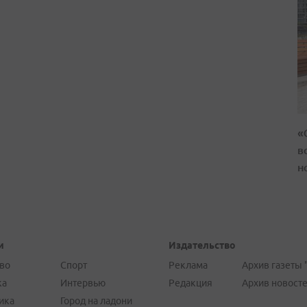
«
в
н
и
Издательство
во
Спорт
Реклама
Архив газеты 
ка
Интервью
Редакция
Архив новост
ика
Город на ладони