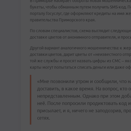
В Приморье набирает обороты новая мошенническая
букеты, чтобы обманным путем получить SMS-код. П
порталу Госуслуг, где оформляют кредиты на имя ж
правительства Приморского края.
По словам специалистов, схема выглядит следующи
доставке цветов от анонимного отправителя, и прос
Другой вариант аналогичного мошенничества: к же
доставки цветов, дарит цветы от «неизвестного отп
той же службы и просят назвать цифры из СМС – якоб
карты могут попытаться списать деньги или даже оф
«Мне позвонили утром и сообщили, что на
доставить, в какое время. На вопрос, кто 
непредставленным. Однако при этом добавл
неё. После попросили продиктовать код и
присылает, и я, ничего не заподозрив, п
сетях.