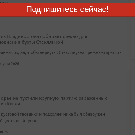
02:21
Подпишитесь сейчас!
 из Владивостока собирает стекло для
новления бухты Стеклянной
риёма создан, чтобы вернуть «Стеклянухе» прежнюю яркость
августа 2026
орье не пустили крупную партию зараженных
 из Китая
х кустовой гвоздики и подсолнечника был обнаружен
й цветочный трипс
00:25