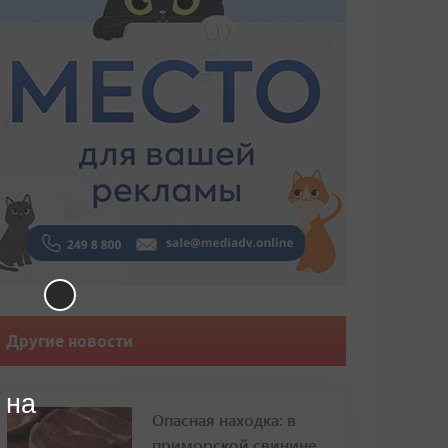
Другие новости
 на
Опасная находка: в
приморской свинине