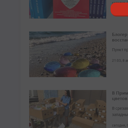
сегодня, 
Блогер
восста
Пункт п
21:03, 8 
В Прим
цветов
В среза
западны
сегодня, 