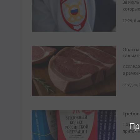
За июль 
которых
22:29, 8 
Опасна
сальмо
Исследо
в рамка
сегодня, 
Требов
Пр
По мнен
приток 