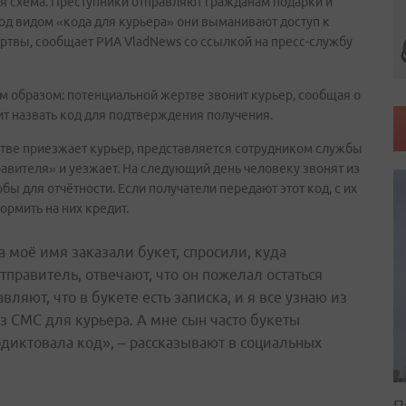
 схема. Преступники отправляют гражданам подарки и
од видом «кода для курьера» они выманивают доступ к
ертвы, сообщает РИА VladNews со ссылкой на пресс-службу
м образом: потенциальной жертве звонит курьер, сообщая о
ит назвать код для подтверждения получения.
ртве приезжает курьер, представляется сотрудником службы
равителя» и уезжает. На следующий день человеку звонят из
ы для отчётности. Если получатели передают этот код, с их
ормить на них кредит.
 моё имя заказали букет, спросили, куда
отправитель, отвечают, что он пожелал остаться
яют, что в букете есть записка, и я все узнаю из
з СМС для курьера. А мне сын часто букеты
родиктовала код», – рассказывают в социальных
П