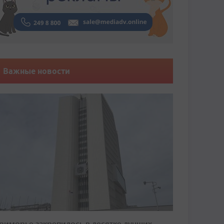
Важные новости
риморье закрепилось в десятке лучших