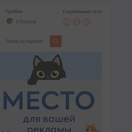
Пробки
Социальные сети
0 баллов
Город на ладони