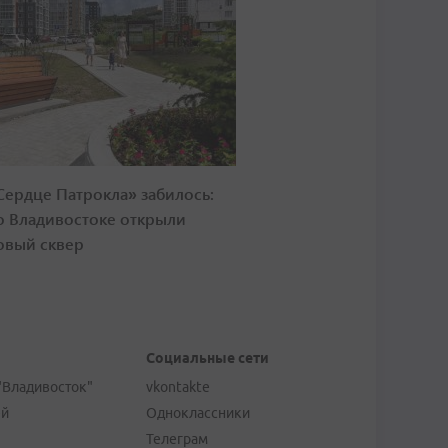
Сердце Патрокла» забилось:
о Владивостоке открыли
овый сквер
Социальные сети
"Владивосток"
vkontakte
ей
Одноклассники
Телеграм