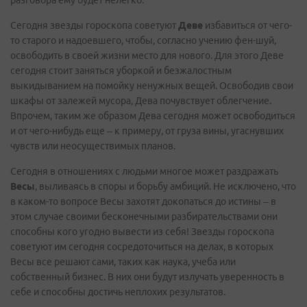
разговора ему будет нелегко.
Сегодня звезды гороскопа советуют
Деве
избавиться от чего-
то старого и надоевшего, чтобы, согласно учению фен-шуй,
освободить в своей жизни место для нового. Для этого Деве
сегодня стоит заняться уборкой и безжалостным
выкидыванием на помойку ненужных вещей. Освободив свои
шкафы от залежей мусора, Дева почувствует облегчение.
Впрочем, таким же образом Дева сегодня может освободиться
и от чего-нибудь еще – к примеру, от груза вины, угаснувших
чувств или неосуществимых планов.
Сегодня в отношениях с людьми многое может раздражать
Весы
, выливаясь в споры и борьбу амбиций. Не исключено, что
в каком-то вопросе Весы захотят докопаться до истины – в
этом случае своими бесконечными разбирательствами они
способны кого угодно вывести из себя! Звезды гороскопа
советуют им сегодня сосредоточиться на делах, в которых
Весы все решают сами, таких как наука, учеба или
собственный бизнес. В них они будут излучать уверенность в
себе и способны достичь неплохих результатов.