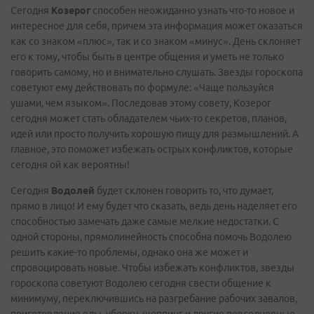
Сегодня
Козерог
способен неожиданно узнать что-то новое и
интересное для себя, причем эта информация может оказаться
как со знаком «плюс», так и со знаком «минус». День склоняет
его к тому, чтобы быть в центре общения и уметь не только
говорить самому, но и внимательно слушать. Звезды гороскопа
советуют ему действовать по формуле: «Чаще пользуйся
ушами, чем языком». Последовав этому совету, Козерог
сегодня может стать обладателем чьих-то секретов, планов,
идей или просто получить хорошую пищу для размышлений. А
главное, это поможет избежать острых конфликтов, которые
сегодня ой как вероятны!
Сегодня
Водолей
будет склонен говорить то, что думает,
прямо в лицо! И ему будет что сказать, ведь день наделяет его
способностью замечать даже самые мелкие недостатки. С
одной стороны, прямолинейность способна помочь Водолею
решить какие-то проблемы, однако она же может и
спровоцировать новые. Чтобы избежать конфликтов, звезды
гороскопа советуют Водолею сегодня свести общение к
минимуму, переключившись на разгребание рабочих завалов,