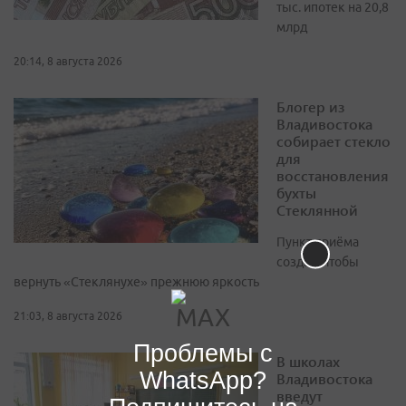
тыс. ипотек на 20,8
млрд
20:14, 8 августа 2026
Блогер из
Владивостока
собирает стекло
для
восстановления
бухты
Стеклянной
Пункт приёма
создан, чтобы
вернуть «Стеклянухе» прежнюю яркость
21:03, 8 августа 2026
Проблемы с
В школах
WhatsApp?
Владивостока
введут