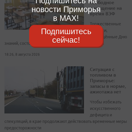
Подпишитесь на
свободное
посещение на
новости Приморья
время ВЭФ
в MAX!
Торжественные
Подпишитесь
линейки,
посвящённые Дню
сейчас!
знаний, состоятся 1 сентября для всех школьников
18:26, 8 августа 2026
Ситуация с
топливом в
Приморье:
запасы в норме,
ажиотажа нет
Чтобы избежать
искусственного
дефицита и
спекуляций, в крае продолжают действовать временные меры
предосторожности