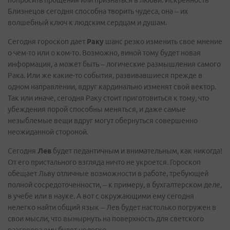
попросить прощения или признаться в любви. Искренность
Близнецов сегодня способна творить чудеса, она – их
волшебный ключ к людским сердцам и душам.
Сегодня гороскоп дает
Раку
шанс резко изменить свое мнение
о чем-то или о ком-то. Возможно, виной тому будет новая
информация, а может быть – логические размышления самого
Рака. Или же какие-то события, развивавшиеся прежде в
одном направлении, вдруг кардинально изменят свой вектор.
Так или иначе, сегодня Раку стоит приготовиться к тому, что
убеждения порой способны меняться, и даже самые
незыблемые вещи вдруг могут обернуться совершенно
неожиданной стороной.
Сегодня
Лев
будет педантичным и внимательным, как никогда!
От его пристального взгляда ничто не укроется. Гороскоп
обещает Льву отличные возможности в работе, требующей
полной сосредоточенности, – к примеру, в бухгалтерском деле,
в учебе или в науке. А вот с окружающими ему сегодня
нелегко найти общий язык – Лев будет настолько погружен в
свои мысли, что вынырнуть на поверхность для светского