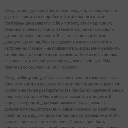
Сегодня звезды гороскопа предупреждают, что вам едва ли
удастся спрятаться от проблем. Хотите вы того или нет,
проблемы сами заявят о себе и потребуют немедленного
решения, причем до конца: звезды в этот день склоняют к
дотошности и въедливости. Все, что не сделано или не
доведено до конца, будет раздражать и всячески портить
настроение. Главное – не поддавайтесь искушению выяснить
отношения с кем-либо из окружающих. В таких выяснениях
сегодня есть риск зайти слишком далеко, сообщает РИА
VladNews со ссылкой на 1001 Гороскоп.
Сегодня
Овну
следует быть осторожным: он может оказаться
объектом критики или даже посягательства на свои права. Не
исключены также разбирательства, тяжбы или другие спорные
вопросы, в которые Овен рискует оказаться втянутым. В
первую очередь недоразумения могут быть связаны с
деньгами и имуществом Овна, однако возможны и рабочие
конфликты, и другие противостояния с окружающими. Чтобы
день не прошел на точке кипения, Овну следует быть