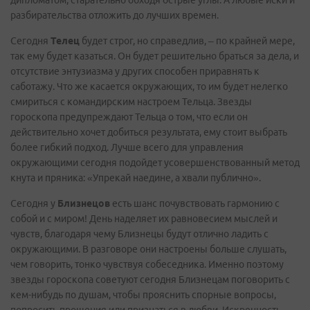
дипломатом, старательно обходя острые углы. А любые иски и
разбирательства отложить до лучших времен.
Сегодня
Телец
будет строг, но справедлив, – по крайней мере,
так ему будет казаться. Он будет решительно браться за дела, и
отсутствие энтузиазма у других способен приравнять к
саботажу. Что же касается окружающих, то им будет нелегко
смириться с командирским настроем Тельца. Звезды
гороскопа предупреждают Тельца о том, что если он
действительно хочет добиться результата, ему стоит выбрать
более гибкий подход. Лучше всего для управления
окружающими сегодня подойдет усовершенствованный метод
кнута и пряника: «Упрекай наедине, а хвали публично».
Сегодня у
Близнецов
есть шанс почувствовать гармонию с
собой и с миром! День наделяет их равновесием мыслей и
чувств, благодаря чему Близнецы будут отлично ладить с
окружающими. В разговоре они настроены больше слушать,
чем говорить, тонко чувствуя собеседника. Именно поэтому
звезды гороскопа советуют сегодня Близнецам поговорить с
кем-нибудь по душам, чтобы прояснить спорные вопросы,