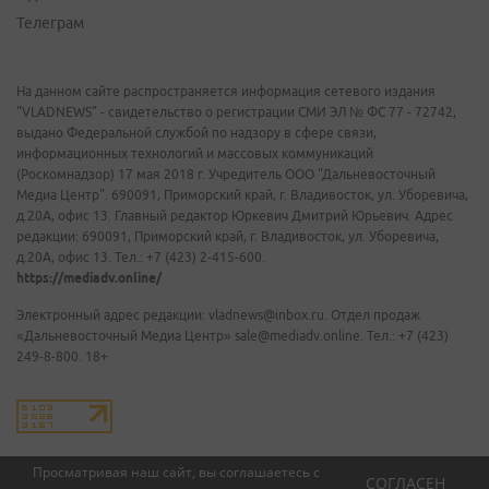
Телеграм
На данном сайте распространяется информация сетевого издания
"VLADNEWS" - свидетельство о регистрации СМИ ЭЛ № ФС 77 - 72742,
выдано Федеральной службой по надзору в сфере связи,
информационных технологий и массовых коммуникаций
(Роскомнадзор) 17 мая 2018 г. Учредитель ООО "Дальневосточный
Медиа Центр". 690091, Приморский край, г. Владивосток, ул. Уборевича,
д.20А, офис 13. Главный редактор Юркевич Дмитрий Юрьевич. Адрес
редакции: 690091, Приморский край, г. Владивосток, ул. Уборевича,
д.20А, офис 13. Тел.: +7 (423) 2-415-600.
https://mediadv.online/
Электронный адрес редакции: vladnews@inbox.ru. Отдел продаж
«Дальневосточный Медиа Центр» sale@mediadv.online. Тел.: +7 (423)
249-8-800. 18+
Просматривая наш сайт, вы соглашаетесь с
СОГЛАСЕН