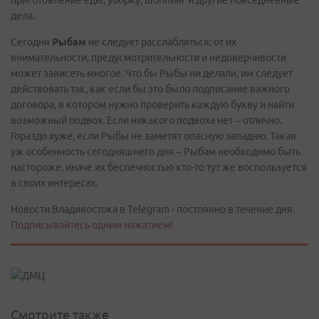
приготовление еды, уборку, шоппинг и другие повседневные
дела.
Сегодня
Рыбам
не следует расслабляться: от их
внимательности, предусмотрительности и недоверчивости
может зависеть многое. Что бы Рыбы ни делали, им следует
действовать так, как если бы это было подписание важного
договора, в котором нужно проверить каждую букву и найти
возможный подвох. Если никакого подвоха нет – отлично.
Гораздо хуже, если Рыбы не заметят опасную западню. Такая
уж особенность сегодняшнего дня – Рыбам необходимо быть
настороже, иначе их беспечностью кто-то тут же воспользуется
в своих интересах.
Новости Владивостока в Telegram - постоянно в течение дня.
Подписывайтесь одним нажатием!
Смотрите также