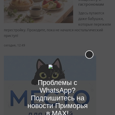
гастрономам
Здесь путаются
даже бабушки,
которые пережили
перестройку. Проходите, пока не начался ностальгический
приступ!
сегодня, 12:49
Проблемы с
WhatsApp?
Подпишитесь на
новости Приморья
в MAX!