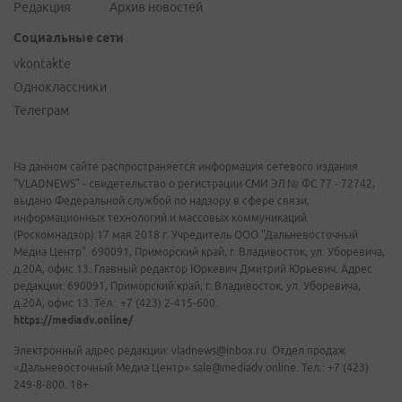
Редакция
Архив новостей
Социальные сети
vkontakte
Одноклассники
Телеграм
На данном сайте распространяется информация сетевого издания
"VLADNEWS" - свидетельство о регистрации СМИ ЭЛ № ФС 77 - 72742,
выдано Федеральной службой по надзору в сфере связи,
информационных технологий и массовых коммуникаций
(Роскомнадзор) 17 мая 2018 г. Учредитель ООО "Дальневосточный
Медиа Центр". 690091, Приморский край, г. Владивосток, ул. Уборевича,
д.20А, офис 13. Главный редактор Юркевич Дмитрий Юрьевич. Адрес
редакции: 690091, Приморский край, г. Владивосток, ул. Уборевича,
д.20А, офис 13. Тел.: +7 (423) 2-415-600.
https://mediadv.online/
Электронный адрес редакции: vladnews@inbox.ru. Отдел продаж
«Дальневосточный Медиа Центр» sale@mediadv.online. Тел.: +7 (423)
249-8-800. 18+