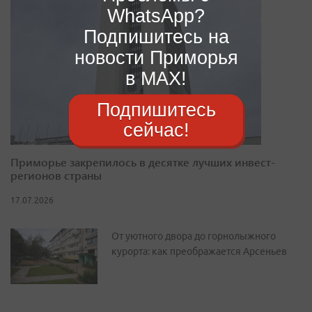
WhatsApp?
Подпишитесь на
новости Приморья
в MAX!
Подпишитесь
сейчас!
Приморье закрепилось в десятке лучших инвест-
регионов страны
17.07.2026
От уютного двора до горнолыжного
курорта: как преображается Арсеньев