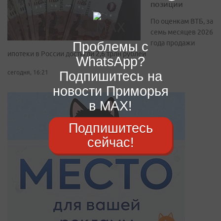
позиции
По оценкам ВТБ, за
семь месяцев 2026
года продажи
Проблемы с
ипотеки в России достигли 2,6 трлн рублей
WhatsApp?
Подпишитесь на
сегодня, 16:21
новости Приморья
в MAX!
Подпишитесь
сейчас!