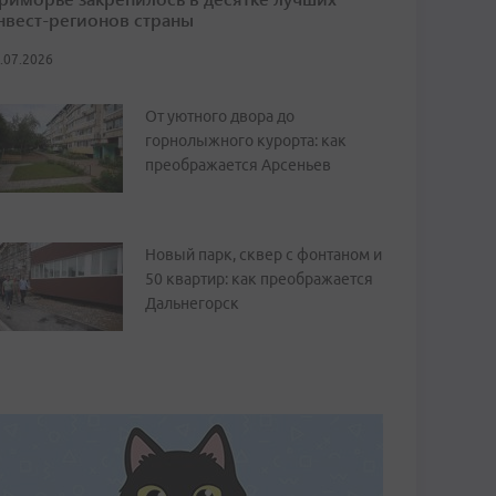
нвест-регионов страны
.07.2026
От уютного двора до
горнолыжного курорта: как
преображается Арсеньев
Новый парк, сквер с фонтаном и
50 квартир: как преображается
Дальнегорск