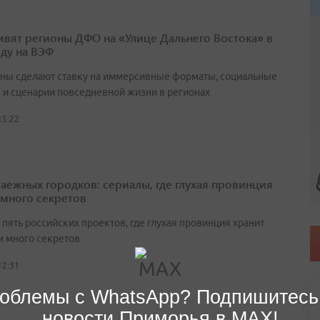
ивят регионы ДФО на «Улице Дальнего Востока» в
оду на ВЭФ
ны сделают ставку на иммерсивные форматы, социальные
 и сценарии повседневной жизни в регионах
15:22
таежных городков: сериалы, где глухая провинция
 много секретов
пять российских проектов, где глухая провинция хранит
 много секретов
12:31
облемы с WhatsApp? Подпишитесь
новости Приморья в MAX!