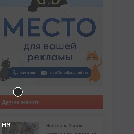
Другие новости
 на
Ипотечный долг
приморцев превысил