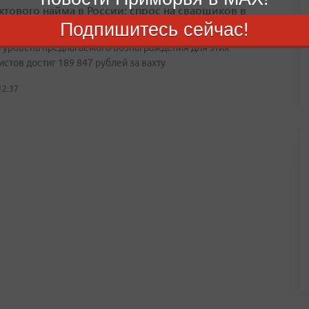
ахтового найма в России: спрос на сварщиков в
ье вырос на 120%
Подпишитесь сейчас!
 уровень предлагаемого вознаграждения для этих
стов достиг 189 847 рублей за вахту
12:37