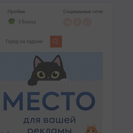
Пробки
Социальные сети
3 балла
Город на ладони