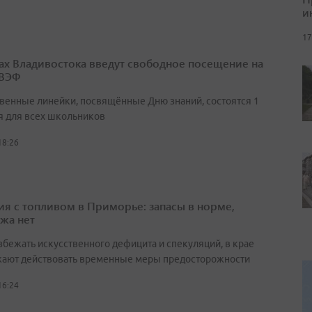
и
17
ах Владивостока введут свободное посещение на
 ВЭФ
венные линейки, посвящённые Дню знаний, состоятся 1
я для всех школьников
18:26
ия с топливом в Приморье: запасы в норме,
жа нет
збежать искусственного дефицита и спекуляций, в крае
ают действовать временные меры предосторожности
16:24