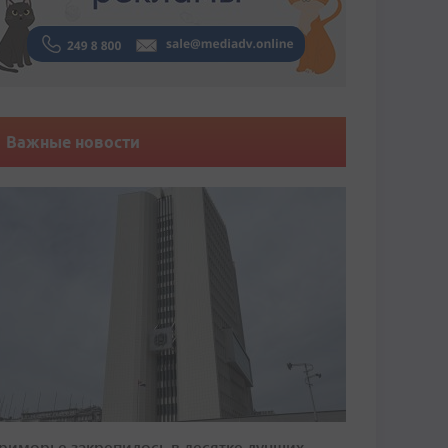
Важные новости
риморье закрепилось в десятке лучших