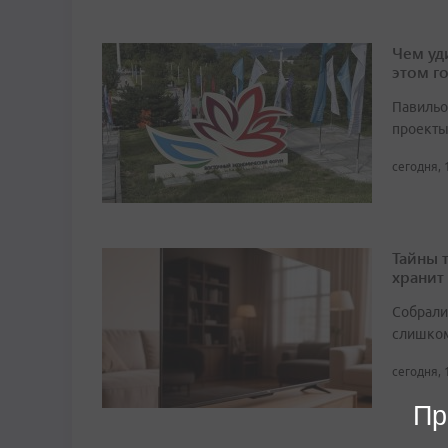
Чем уд
этом г
Павильо
проекты
сегодня, 
Тайны 
хранит
Собрали 
слишком
сегодня, 
Пр