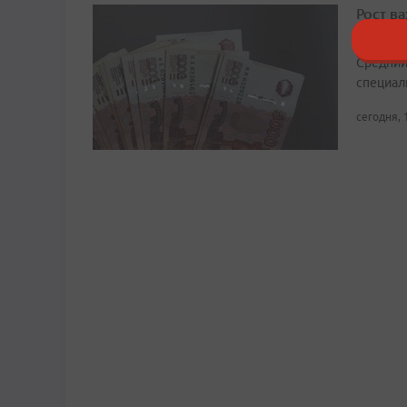
Рост в
Примор
Средний
специали
сегодня, 