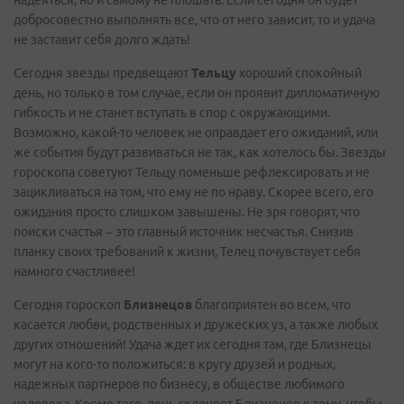
надеяться, но и самому не плошать. Если сегодня он будет
добросовестно выполнять все, что от него зависит, то и удача
не заставит себя долго ждать!
Сегодня звезды предвещают
Тельцу
хороший спокойный
день, но только в том случае, если он проявит дипломатичную
гибкость и не станет вступать в спор с окружающими.
Возможно, какой-то человек не оправдает его ожиданий, или
же события будут развиваться не так, как хотелось бы. Звезды
гороскопа советуют Тельцу поменьше рефлексировать и не
зацикливаться на том, что ему не по нраву. Скорее всего, его
ожидания просто слишком завышены. Не зря говорят, что
поиски счастья – это главный источник несчастья. Снизив
планку своих требований к жизни, Телец почувствует себя
намного счастливее!
Сегодня гороскоп
Близнецов
благоприятен во всем, что
касается любви, родственных и дружеских уз, а также любых
других отношений! Удача ждет их сегодня там, где Близнецы
могут на кого-то положиться: в кругу друзей и родных,
надежных партнеров по бизнесу, в обществе любимого