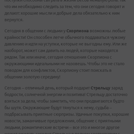
поступки способны сыграть в жизни Весов немалую роль. Так
что им необходимо следить за тем, что они сегодня говорят и
делают: хорошие мысли и добрые дела обязательно к ним
вернутся.
Сегодня в общении с людьми у
Скорпиона
возможны любые
крайности! Он способен легче обычного поддаваться чужому
давлению и идти на уступки, которые не выгодны ему. Или же
наоборот, может сам давить на людей, которые находятся
рядом. Так или иначе, сегодня отношения Скорпиона с
окружающими идеальными не назовешь. Чтобы это не стало
поводом для конфликтов, Скорпиону стоит поискать в
общении золотую середину!
Сегодня – отличный день, который подарит
Стрельцу
заряд
бодрости, солнечной энергии и позитива! Стрельцу достаточно
взяться за дела, чтобы заметить, что они продвигаются будто
бы шутя. Окружающие будут тянуться к нему, судьба –
подбрасывать приятные сюрпризы. Удачные покупки, хорошие
новости, заманчивые предложения, общение с приятными
людьми, романтические встречи – все это и многое другое