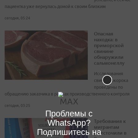
пациентка уже вернулась домой к своим близким
сегодня, 05:24
Опасная
находка: в
приморской
свинине
обнаружили
сальмонеллу
Исследования
свиного окорока
проведены по
обращению заказчика в рамках производственного контроля
сегодня, 03:25
Проблемы с
Требования к
WhatsApp?
мигрантам
Подпишитесь на
ужесточили в