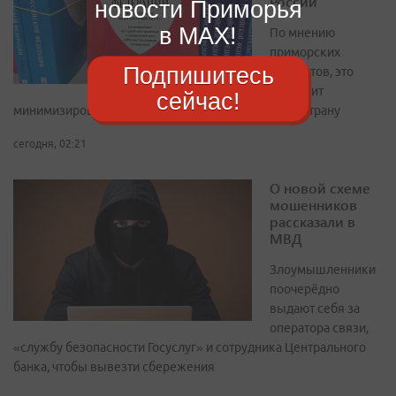
России
новости Приморья
в MAX!
По мнению
приморских
Подпишитесь
экспертов, это
позволит
сейчас!
минимизировать приток «лишних» людей в нашу страну
сегодня, 02:21
О новой схеме
мошенников
рассказали в
МВД
Злоумышленники
поочерёдно
выдают себя за
оператора связи,
«службу безопасности Госуслуг» и сотрудника Центрального
банка, чтобы вывезти сбережения