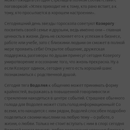
может ожидать сегодня Стрельца в полном соответствии с
поговоркой: «Успех приходит не к тому, кто рано встает, а к
тому, кто просыпается в хорошем настроении».
Сегодняшний день звезды гороскопа советуют
Козерогу
посвятить своей семье и друзьям, ведь именно они – главная
ценность в жизни. День не склоняет его к успехам в бизнесе,
работе или учебе, зато с близкими людьми он сможет в полной
мере проявить себя! Открытое общение, дружеская
поддержка, разговоры по душам принесут сегодня Козерогу
умиротворение и осознание того, что жизнь прекрасна. Ну а
если Козерог одинок, сегодня у него есть хороший шанс
познакомиться с родственной душой.
Сегодня тяга
Водолея
к общению может принимать форму
крайностей, выражаясь в повышенной говорливости и
стремлении находиться в центре событий. Страшнее обычного
голода для Водолея может стать голод информационный! Со
всеми, кто находится с ним рядом, Водолей способен подробно
поделиться своими мыслями на любую тему – о работе, о
жизни, о любви. Только не стоит вступать с ним в спор: сегодня