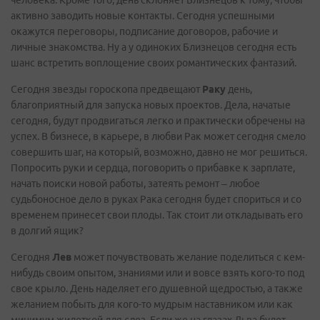
человека. Кроме того, день склоняет Близнецов к тому, чтобы
активно заводить новые контакты. Сегодня успешными
окажутся переговоры, подписание договоров, рабочие и
личные знакомства. Ну а у одиноких Близнецов сегодня есть
шанс встретить воплощение своих романтических фантазий.
Сегодня звезды гороскопа предвещают
Раку
день,
благоприятный для запуска новых проектов. Дела, начатые
сегодня, будут продвигаться легко и практически обречены на
успех. В бизнесе, в карьере, в любви Рак может сегодня смело
совершить шаг, на который, возможно, давно не мог решиться.
Попросить руки и сердца, поговорить о прибавке к зарплате,
начать поиски новой работы, затеять ремонт – любое
судьбоносное дело в руках Рака сегодня будет спориться и со
временем принесет свои плоды. Так стоит ли откладывать его
в долгий ящик?
Сегодня
Лев
может почувствовать желание поделиться с кем-
нибудь своим опытом, знаниями или и вовсе взять кого-то под
свое крыло. День наделяет его душевной щедростью, а также
желанием побыть для кого-то мудрым наставником или как