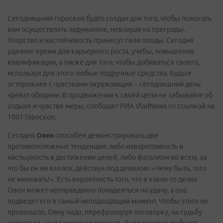
Сегодняшний гороскоп будто создан для того, чтобы помогать
вам осуществлять задуманное, невзирая на преграды.
Упорство и настойчивость принесут свои плоды. Сегодня
удачное время для карьерного роста, учебы, повышения
квалификации, а также для того, чтобы добиваться своего,
используя для этого любые подручные средства. Будьте
осторожнее с чувствами окружающих – сегодняшний день
чреват обидами. В продвижении к своей цели не забывайте об
отдыхе и чувстве меры, сообщает РИА VladNews со ссылкой на
1001 Гороскоп.
Сегодня
Овен
способен демонстрировать две
противоположные тенденции: либо изворотливость и
настырность в достижении целей, либо фатализм во всем, за
что бы он ни взялся, действуя под девизом: «Чему быть, того
не миновать!». Есть вероятность того, что в каких-то делах
Овен может неоправданно понадеяться на удачу, а она
подведет его в самый неподходящий момент. Чтобы этого не
произошло, Овну надо, перефразируя поговорку, на судьбу