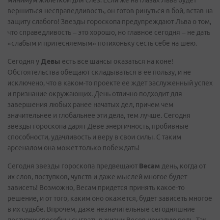
минимум жилеткой для слез. Если же на глазах Льва будет
вершиться несправедливость, он готов ринуться в бой, встав на
защиту слабого! Звезды гороскопа предупреждают Льва о том,
что справедливость – это хорошо, но главное сегодня – не дать
«слабым и притесняемым» потихоньку сесть себе на шею.
Сегодня у
Девы
есть все шансы оказаться на коне!
Обстоятельства обещают складываться в ее пользу, и не
исключено, что в каком-то проекте ее ждет заслуженный успех
и признание окружающих. День отлично подходит для
завершения любых ранее начатых дел, причем чем
значительнее и глобальнее эти дела, тем лучше. Сегодня
звезды гороскопа дарят Деве энергичность, пробивные
способности, удачливость и веру в свои силы. С таким
арсеналом она может только побеждать!
Сегодня звезды гороскопа предвещают
Весам
день, когда от
их слов, поступков, чувств и даже мыслей многое будет
зависеть! Возможно, Весам придется принять какое-то
решение, и от того, каким оно окажется, будет зависеть многое
в их судьбе. Впрочем, даже незначительные сегодняшние