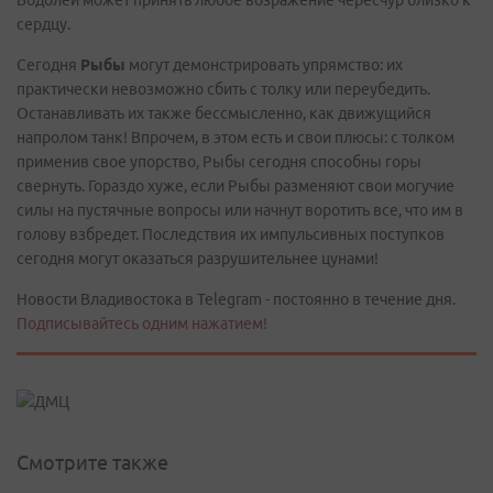
Водолей может принять любое возражение чересчур близко к
сердцу.
Сегодня
Рыбы
могут демонстрировать упрямство: их
практически невозможно сбить с толку или переубедить.
Останавливать их также бессмысленно, как движущийся
напролом танк! Впрочем, в этом есть и свои плюсы: с толком
применив свое упорство, Рыбы сегодня способны горы
свернуть. Гораздо хуже, если Рыбы разменяют свои могучие
силы на пустячные вопросы или начнут воротить все, что им в
голову взбредет. Последствия их импульсивных поступков
сегодня могут оказаться разрушительнее цунами!
Новости Владивостока в Telegram - постоянно в течение дня.
Подписывайтесь одним нажатием!
Смотрите также