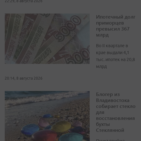
22:29, 8 августа 2026
Ипотечный долг
приморцев
превысил 367
млрд
Во II квартале в
крае выдали 4,1
тыс. ипотек на 20,8
млрд
20:14, 8 августа 2026
Блогер из
Владивостока
собирает стекло
для
восстановления
бухты
Стеклянной