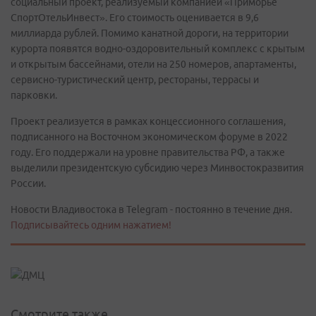
социальный проект, реализуемый компанией «Приморье
СпортОтельИнвест». Его стоимость оценивается в 9,6
миллиарда рублей. Помимо канатной дороги, на территории
курорта появятся водно-оздоровительный комплекс с крытым
и открытым бассейнами, отели на 250 номеров, апартаменты,
сервисно-туристический центр, рестораны, террасы и
парковки.
Проект реализуется в рамках концессионного соглашения,
подписанного на Восточном экономическом форуме в 2022
году. Его поддержали на уровне правительства РФ, а также
выделили президентскую субсидию через Минвостокразвития
России.
Новости Владивостока в Telegram - постоянно в течение дня.
Подписывайтесь одним нажатием!
Смотрите также