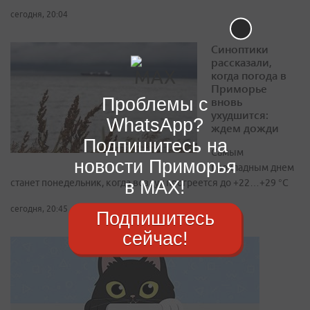
сегодня, 20:04
Синоптики
рассказали,
когда погода в
Приморье
Проблемы с
вновь
ухудшится:
WhatsApp?
ждем дожди
Подпишитесь на
Самым
новости Приморья
прохладным днем
в MAX!
станет понедельник, когда воздух прогреется до +22…+29 °С
сегодня, 20:45
Подпишитесь
сейчас!