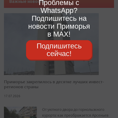
Проблемы с
Важные новости
WhatsApp?
Подпишитесь на
новости Приморья
в MAX!
Подпишитесь
сейчас!
Приморье закрепилось в десятке лучших инвест-
регионов страны
17.07.2026
От уютного двора до горнолыжного
курорта: как преображается Арсеньев