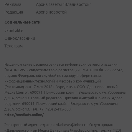
Реклама
Архив газеты "Владивосток"
Редакция
Архив новостей
Социальные сети
vkontakte
Одноклассники
Телеграм
На данном сайте распространяется информация сетевого издания
"VLADNEWS" - свидетельство о регистрации СМИ ЭЛ № ФС 77 - 72742,
выдано Федеральной службой по надзору в сфере связи,
информационных технологий и массовых коммуникаций
(Роскомнадзор) 17 мая 2018 г. Учредитель ООО "Дальневосточный
Медиа Центр". 690091, Приморский край, г. Владивосток, ул. Уборевича,
д.20А, офис 13. Главный редактор Юркевич Дмитрий Юрьевич. Адрес
редакции: 690091, Приморский край, г. Владивосток, ул. Уборевича,
д.20А, офис 13. Тел.: +7 (423) 2-415-600.
https://mediadv.online/
Электронный адрес редакции: vladnews@inbox.ru. Отдел продаж
«Дальневосточный Медиа Центр» sale@mediadv.online. Тел.: +7 (423)