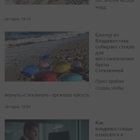
тыс. ипотек на 20,8
млрд
сегодня, 18:14
Блогер из
Владивостока
собирает стекло
для
восстановления
бухты
Стеклянной
Пункт приёма
создан, чтобы
вернуть «Стеклянухе» прежнюю яркость
сегодня, 18:03
Как
владивостокцы
относятся к