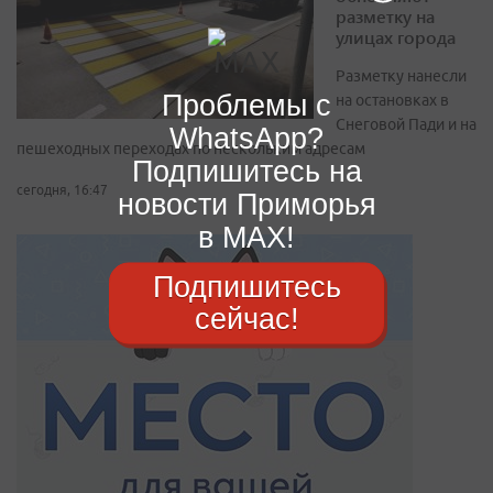
разметку на
улицах города
Разметку нанесли
Проблемы с
на остановках в
Снеговой Пади и на
WhatsApp?
пешеходных переходах по нескольким адресам
Подпишитесь на
сегодня, 16:47
новости Приморья
в MAX!
Подпишитесь
сейчас!