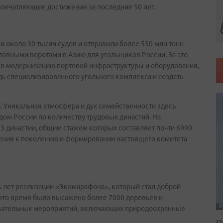
впечатляющие достижения за последние 50 лет.
и около 30 тысяч судов и отправили более 550 млн тонн
главными воротами в Азию для угольщиков России. За это
 в модернизацию портовой инфраструктуры и оборудования,
дь специализированного угольного комплекса и создать
. Уникальная атмосфера и дух семейственности здесь
м России по количеству трудовых династий. На
3 династии, общим стажем которых составляет почти 6990
оления к поколению и формировании настоящего комитета
ь лет реализации «Экомарафона», который стал доброй
 это время было высажено более 7000 деревьев и
овательных мероприятий, включающих природоохранные
П