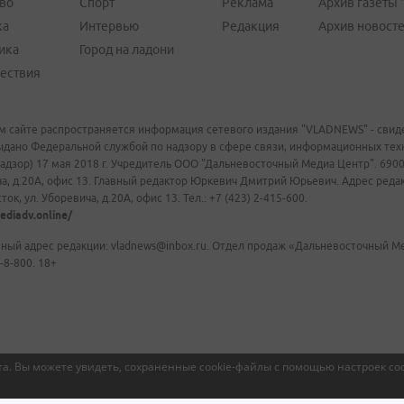
во
Спорт
Реклама
Архив газеты 
ка
Интервью
Редакция
Архив новост
ика
Город на ладони
ествия
м сайте распространяется информация сетевого издания "VLADNEWS" - свиде
ыдано Федеральной службой по надзору в сфере связи, информационных те
адзор) 17 мая 2018 г. Учредитель ООО "Дальневосточный Медиа Центр". 69009
а, д.20А, офис 13. Главный редактор Юркевич Дмитрий Юрьевич. Адрес редакц
ок, ул. Уборевича, д.20А, офис 13. Тел.: +7 (423) 2-415-600.
ediadv.online/
ный адрес редакции: vladnews@inbox.ru. Отдел продаж «Дальневосточный Мед
-8-800. 18+
а. Вы можете увидеть, сохраненные cookie-файлы с помощью настроек coo