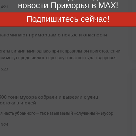
новости Приморья в MAX!
14:21
Подпишитесь сейчас!
напоминают приморцам о пользе и опасности
огаты витаминами однако при неправильном приготовлении
нии могут представлять серьёзную опасность для здоровья
15:23
600 тонн мусора собрали и вывезли с улиц
остока в июлей
я часть убранного – так называемый «случайный» мусор
13:24