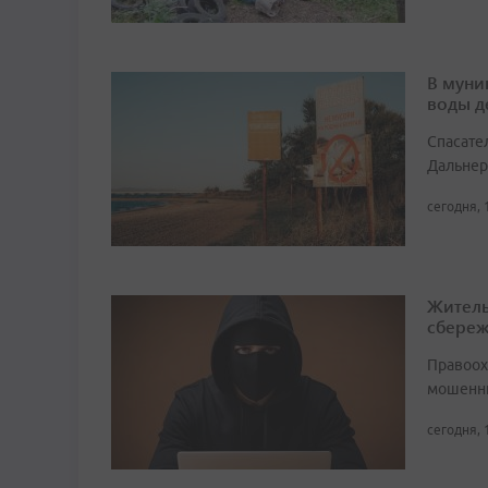
В муни
воды д
Спасате
Дальнер
сегодня, 
Житель
сбере
Правоох
мошенни
сегодня, 