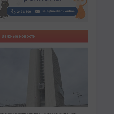
Важные новости
риморье закрепилось в десятке лучших