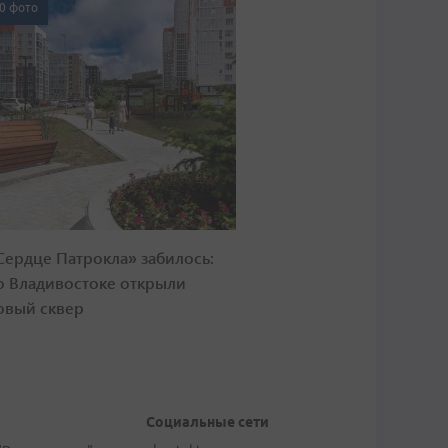
0 фото
Сердце Патрокла» забилось:
о Владивостоке открыли
овый сквер
Социальные сети