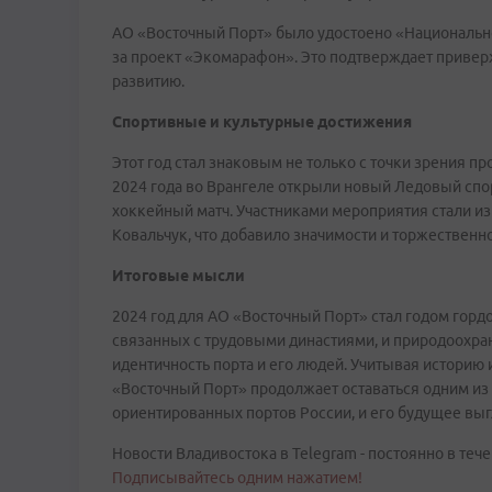
АО «Восточный Порт» было удостоено «Национальн
за проект «Экомарафон». Это подтверждает привер
развитию.
Спортивные и культурные достижения
Этот год стал знаковым не только с точки зрения пр
2024 года во Врангеле открыли новый Ледовый спо
хоккейный матч. Участниками мероприятия стали из
Ковальчук, что добавило значимости и торжественн
Итоговые мысли
2024 год для АО «Восточный Порт» стал годом горд
связанных с трудовыми династиями, и природоохра
идентичность порта и его людей. Учитывая историю 
«Восточный Порт» продолжает оставаться одним из
ориентированных портов России, и его будущее выг
Новости Владивостока в Telegram - постоянно в тече
Подписывайтесь одним нажатием!