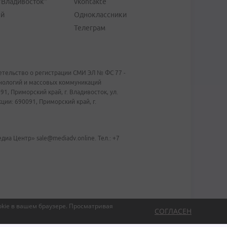
"Владивосток"
vkontakte
ей
Одноклассники
Телеграм
тельство о регистрации СМИ ЭЛ № ФС 77 -
хнологий и массовых коммуникаций
1, Приморский край, г. Владивосток, ул.
ии: 690091, Приморский край, г.
иа Центр» sale@mediadv.online. Тел.: +7
kie в вашем браузере.
Просматривая
СОГЛАСЕН