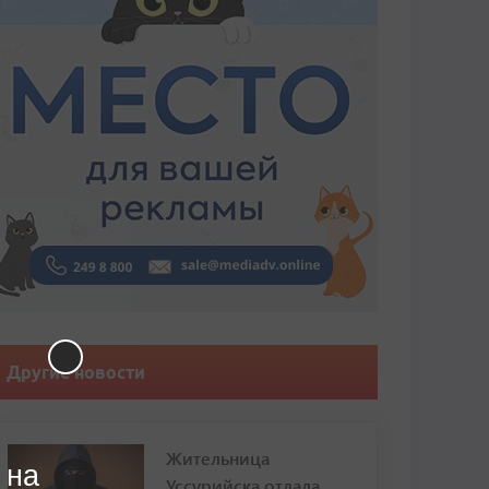
Другие новости
Жительница
 на
Уссурийска отдала