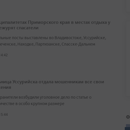
ципалитетах Приморского края в местах отдыха у
ежурят спасатели
льные посты выставлены во Владивостоке, Уссурийске,
еченске, Находке, Партизанске, Спасске-Дальнем
14:42
ница Уссурийска отдала мошенникам все свои
жения
ранители возбудили уголовное дело по статье о
честве в особо крупном размере
15:44
Ф