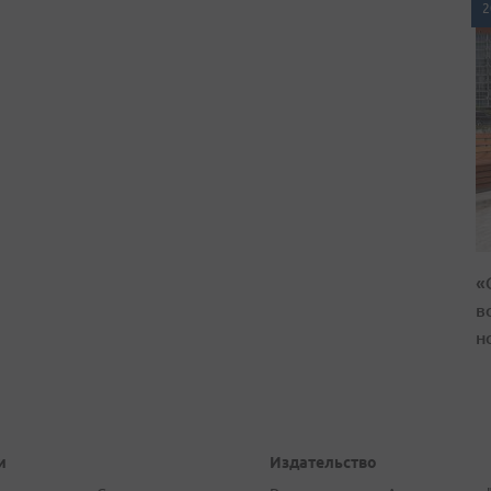
2
«
в
н
и
Издательство