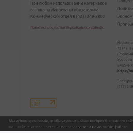
Общест
При любом использовании материалов
Полити
ссылка на vladnews.ru обязательна.
Коммерческий отдел 8 (423) 249-8800
Эконом
Происш
Политика обработки персональных данных
На данно
72742, в
(Роскомн
Уборевич
Владивост
https://m
Электрон
(423) 249
Мы используем cookie, чтобы улучшить ваше восприятие нашего сайт
наш сайт, вы соглашаетесь с использованием нами
cookie-файлов
.