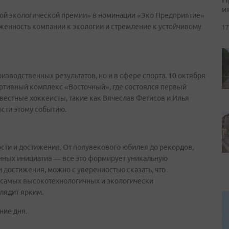
и
ой экологической премии» в номинации «Эко Предприятие»
женность компании к экологии и стремление к устойчивому
17
оизводственных результатов, но и в сфере спорта. 10 октября
ртивный комплекс «Восточный», где состоялся первый
вестные хоккеисты, такие как Вячеслав Фетисов и Илья
ости этому событию.
ости и достижения. От полувекового юбилея до рекордов,
нных инициатив — все это формирует уникальную
и достижения, можно с уверенностью сказать, что
 самых высокотехнологичных и экологически
лядит ярким.
ние дня.