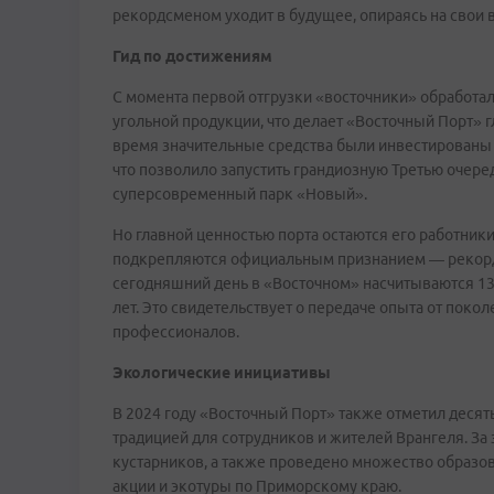
рекордсменом уходит в будущее, опираясь на свои 
Гид по достижениям
С момента первой отгрузки «восточники» обработал
угольной продукции, что делает «Восточный Порт» 
время значительные средства были инвестированы
что позволило запустить грандиозную Третью очере
суперсовременный парк «Новый».
Но главной ценностью порта остаются его работники
подкрепляются официальным признанием — рекордо
сегодняшний день в «Восточном» насчитываются 13
лет. Это свидетельствует о передаче опыта от пок
профессионалов.
Экологические инициативы
В 2024 году «Восточный Порт» также отметил десят
традицией для сотрудников и жителей Врангеля. За
кустарников, а также проведено множество образ
акции и экотуры по Приморскому краю.