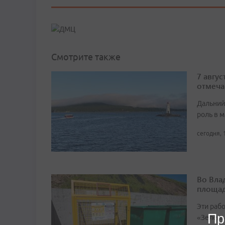
Смотрите также
7 авгу
отмеча
Дальний
роль в м
сегодня, 
Во Вла
площа
Эти раб
Пр
«Зелёны