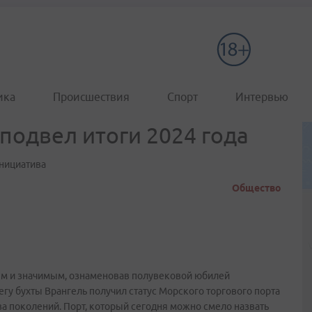
ика
Происшествия
Спорт
Интервью
подвел итоги 2024 года
нициатива
Общество
ым и значимым, ознаменовав полувековой юбилей
регу бухты Врангель получил статус Морского торгового порта
тва поколений. Порт, который сегодня можно смело назвать