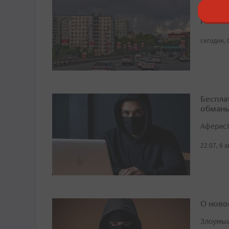
автобу
Решение 
сегодня, 
Беспла
обманы
Аферист
22:07, 6 
О ново
Злоумыш