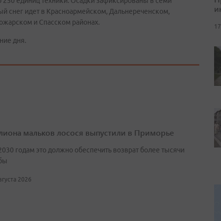
 250 единиц техники. Осадки зафиксированы в семи
и
ый снег идет в Красноармейском, Дальнереченском,
ожарском и Спасском районах.
17
ние дня.
лиона мальков лосося выпустили в Приморье
2030 годам это должно обеспечить возврат более тысячи
бы
августа 2026