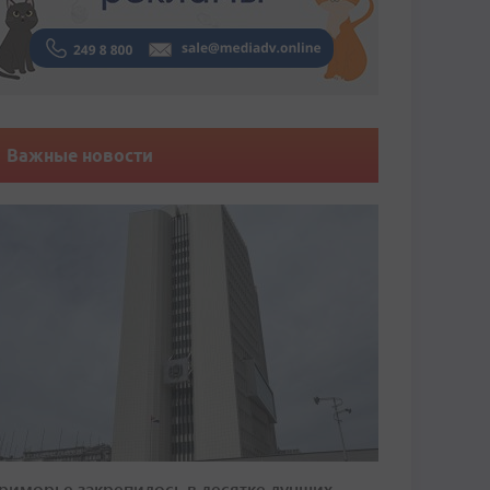
Важные новости
риморье закрепилось в десятке лучших