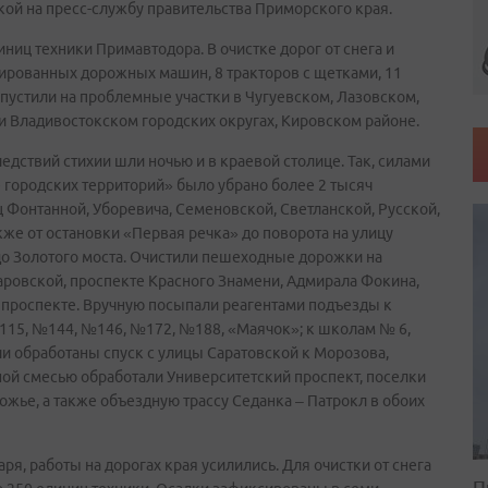
ой на пресс-службу правительства Приморского края.
иниц техники Примавтодора. В очистке дорог от снега и
нированных дорожных машин, 8 тракторов с щетками, 11
 пустили на проблемные участки в Чугуевском, Лазовском,
и Владивостокском городских округах, Кировском районе.
дствий стихии шли ночью и в краевой столице. Так, силами
городских территорий» было убрано более 2 тысяч
ц Фонтанной, Уборевича, Семеновской, Светланской, Русской,
кже от остановки «Первая речка» до поворота на улицу
до Золотого моста. Очистили пешеходные дорожки на
аровской, проспекте Красного Знамени, Адмирала Фокина,
проспекте. Вручную посыпали реагентами подъезды к
115, №144, №146, №172, №188, «Маячок»; к школам № 6,
и обработаны спуск с улицы Саратовской к Морозова,
ной смесью обработали Университетский проспект, поселки
ожье, а также объездную трассу Седанка – Патрокл в обоих
аря, работы на дорогах края усилились. Для очистки от снега
П