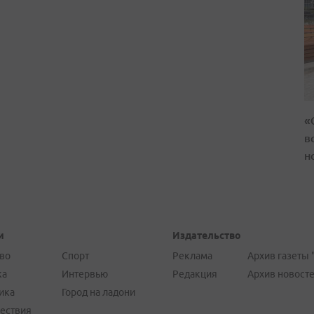
«
в
н
и
Издательство
во
Спорт
Реклама
Архив газеты 
ка
Интервью
Редакция
Архив новост
ика
Город на ладони
ествия