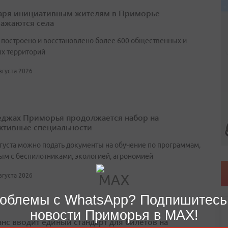
аря инициативным жителям в Приморье
ажаются села
т построено и восстановлено более 600 общественных и
х территорий
августа 2026
еджах Приморья продолжается набор на
ктивные специальности
вгуста можно подать документы на обучение по программам,
ым с беспилотниками, экологией, агрономией
августа 2026
облемы с WhatsApp? Подпишитесь
новости Приморья в MAX!
нс вводит единый стандарт для билетов на