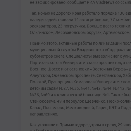
не зафиксировано, сообщает РИА VladNews со ссылк
Так, ночью на дорогах края работало порядка 130 ед
наледи задействовали 14 автогрейдеров, 77 комби
экскаваторов, 23 погрузчика. Больше всего техники
Ольгинском, Лесозаводском округах, Артёмовском 
Помимо этого, активные работы по ликвидации после
муниципальной службы Владивостока «Содержание 
кубометров снега. Специалисты вывезли снег с ули
Партизанского и Университетского проспектов, а та
Военное Шоссе и от остановки «Восточная Верфь» 
Алеутской, Океанском проспекте, Светланской, Хаб
Пологой, Прапорщика Комарова и Университетском 
детским садам №27, №35, №41, №42, №44, №112, №
№26, №60 и к клинической больнице №1. Также был
Станюковича, 49 и переулок Шевченко. Песко-соля
Канал, Поспелово, Мелководный, Парис, КЭТ и Подн
направлениях.
Как уточнили в Примавтодоре, утром в среду, 29 янв