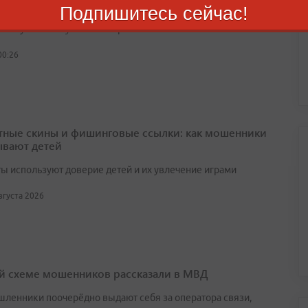
сы и трамваи
Подпишитесь сейчас!
вступит в силу с 1 сентября
00:26
тные скины и фишинговые ссылки: как мошенники
вают детей
ы используют доверие детей и их увлечение играми
августа 2026
й схеме мошенников рассказали в МВД
ленники поочерёдно выдают себя за оператора связи,