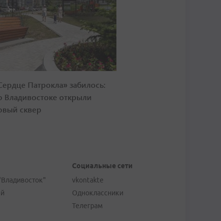
Сердце Патрокла» забилось:
о Владивостоке открыли
овый сквер
Социальные сети
"Владивосток"
vkontakte
ей
Одноклассники
Телеграм