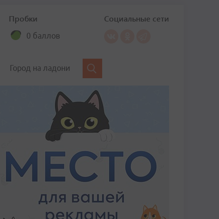
Пробки
Социальные сети
0 баллов
Город на ладони