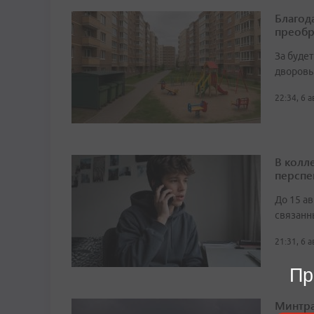
Благод
преобр
За буде
дворовы
22:34, 6 
В колл
перспе
До 15 а
связанн
21:31, 6 
Пр
Минтра