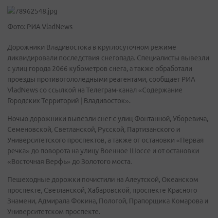
Фото: РИА VladNews
Дорожники Владивостока в круглосуточном режиме
ликвидировали последствия снегопада. Специалисты вывезли
с улиц города 2066 кубометров снега, а также обработали
проезды противогололедными реагентами, сообщает РИА
VladNews со ссылкой на Телеграм-канал «Содержание
Городских Территорий | Владивосток».
Ночью дорожники вывезли снег с улиц Фонтанной, Уборевича,
Семеновской, Светланской, Русской, Партизанского и
Университетского проспектов, а также от остановки «Первая
речка» до поворота на улицу Военное Шоссе и от остановки
«Восточная Верфь» до Золотого моста.
Пешеходные дорожки почистили на Алеутской, Океанском
проспекте, Светланской, Хабаровской, проспекте Красного
Знамени, Адмирала Фокина, Пологой, Прапорщика Комарова и
Университетском проспекте.