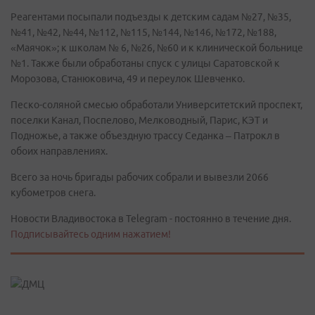
Реагентами посыпали подъезды к детским садам №27, №35,
№41, №42, №44, №112, №115, №144, №146, №172, №188,
«Маячок»; к школам № 6, №26, №60 и к клинической больнице
№1. Также были обработаны спуск с улицы Саратовской к
Морозова, Станюковича, 49 и переулок Шевченко.
Песко-соляной смесью обработали Университетский проспект,
поселки Канал, Поспелово, Мелководный, Парис, КЭТ и
Подножье, а также объездную трассу Седанка – Патрокл в
обоих направлениях.
Всего за ночь бригады рабочих собрали и вывезли 2066
кубометров снега.
Новости Владивостока в Telegram - постоянно в течение дня.
Подписывайтесь одним нажатием!