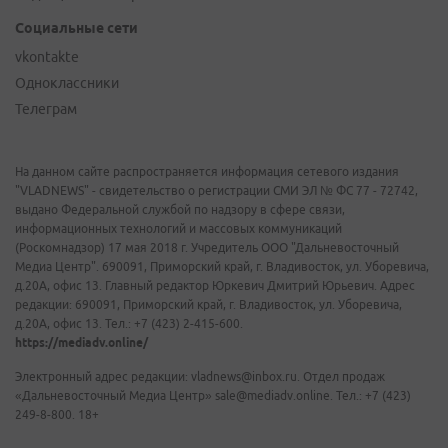
Социальные сети
vkontakte
Одноклассники
Телеграм
На данном сайте распространяется информация сетевого издания
"VLADNEWS" - свидетельство о регистрации СМИ ЭЛ № ФС 77 - 72742,
выдано Федеральной службой по надзору в сфере связи,
информационных технологий и массовых коммуникаций
(Роскомнадзор) 17 мая 2018 г. Учредитель ООО "Дальневосточный
Медиа Центр". 690091, Приморский край, г. Владивосток, ул. Уборевича,
д.20А, офис 13. Главный редактор Юркевич Дмитрий Юрьевич. Адрес
редакции: 690091, Приморский край, г. Владивосток, ул. Уборевича,
д.20А, офис 13. Тел.: +7 (423) 2-415-600.
https://mediadv.online/
Электронный адрес редакции: vladnews@inbox.ru. Отдел продаж
«Дальневосточный Медиа Центр» sale@mediadv.online. Тел.: +7 (423)
249-8-800. 18+