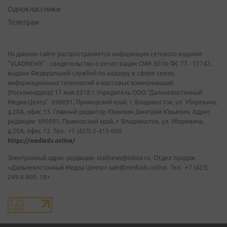
Одноклассники
Телеграм
На данном сайте распространяется информация сетевого издания
"VLADNEWS" - свидетельство о регистрации СМИ ЭЛ № ФС 77 - 72742,
выдано Федеральной службой по надзору в сфере связи,
информационных технологий и массовых коммуникаций
(Роскомнадзор) 17 мая 2018 г. Учредитель ООО "Дальневосточный
Медиа Центр". 690091, Приморский край, г. Владивосток, ул. Уборевича,
д.20А, офис 13. Главный редактор Юркевич Дмитрий Юрьевич. Адрес
редакции: 690091, Приморский край, г. Владивосток, ул. Уборевича,
д.20А, офис 13. Тел.: +7 (423) 2-415-600.
https://mediadv.online/
Электронный адрес редакции: vladnews@inbox.ru. Отдел продаж
«Дальневосточный Медиа Центр» sale@mediadv.online. Тел.: +7 (423)
249-8-800. 18+