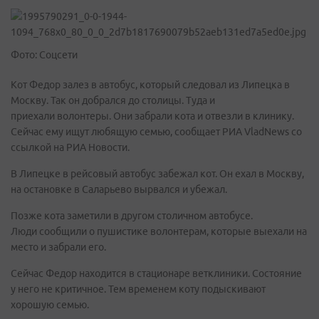
Фото: Соцсети
Кот Федор залез в автобус, который следовал из Липецка в
Москву. Так он добрался до столицы. Туда и
приехали волонтеры. Они забрали кота и отвезли в клинику.
Сейчас ему ищут любящую семью, сообщает РИА VladNews со
ссылкой на РИА Новости.
В Липецке в рейсовый автобус забежал кот. Он ехал в Москву,
на остановке в Саларьево вырвался и убежал.
Позже кота заметили в другом столичном автобусе.
Люди сообщили о пушистике волонтерам, которые выехали на
место и забрали его.
Сейчас Федор находится в стационаре ветклиники. Состояние
у него не критичное. Тем временем коту подыскивают
хорошую семью.