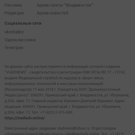
Реклама
Архив газеты "Владивосток"
Редакция
Архив новостей
Социальные сети
vkontakte
Одноклассники
Телеграм
На данном сайте распространяется информация сетевого издания
"VLADNEWS" - свидетельство о регистрации СМИ ЭЛ № ФС 77 - 72742,
выдано Федеральной службой по надзору в сфере связи,
информационных технологий и массовых коммуникаций
(Роскомнадзор) 17 мая 2018 г. Учредитель ООО "Дальневосточный
Медиа Центр". 690091, Приморский край, г. Владивосток, ул. Уборевича,
д.20А, офис 13. Главный редактор Юркевич Дмитрий Юрьевич. Адрес
редакции: 690091, Приморский край, г. Владивосток, ул. Уборевича,
д.20А, офис 13. Тел.: +7 (423) 2-415-600.
https://mediadv.online/
Электронный адрес редакции: vladnews@inbox.ru. Отдел продаж
«Дальневосточный Медиа Центр» sale@mediadv.online. Тел.: +7 (423)