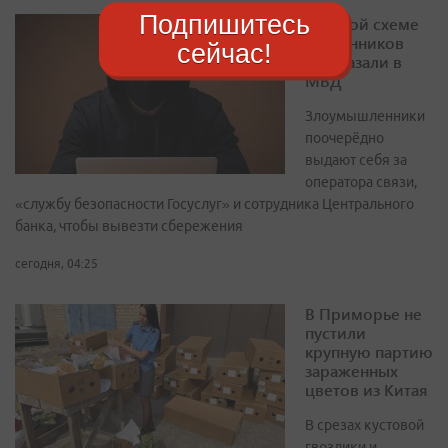
Подпишитесь
О новой схеме
мошенников
сейчас!
рассказали в
МВД
Злоумышленники
поочерёдно
выдают себя за
оператора связи,
«службу безопасности Госуслуг» и сотрудника Центрального
банка, чтобы вывезти сбережения
сегодня, 04:25
В Приморье не
пустили
крупную партию
зараженных
цветов из Китая
В срезах кустовой
гвоздики и