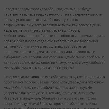
Сегодня звезды гороскопа обещают, что эмоции будут
переменчивы, как ветер, но несмотря на эту переменчивость,
они могут достигать огромной силы – у кого-то
разрушительной, у кого-то созидательной, как повезет. День
наделяет такими качествами, как энергичность,
любознательность, пробивные способности и огромная вера в
себя. Все это позволит добиться успеха в самостоятельной
деятельности, а также в тех областях, где требуется
решительность и энтузиазм. А вот с организованностью и
субординацией сегодня могут возникнуть большие проблемы:
день совершено не склоняет ни к тому, ни к другому, сообщает
РИА VladNews со ссылкой на 1001 Гороскоп.
Сегодня счастье
Овна
– в его собственных руках! Вернее, в его
собственной голове. Звезды гороскопа утверждают, что силой
мысли Овен вполне способен изменить мир вокруг. Не
уверены в каком-то деле? Скажите, что оно вам по плечу.
Чувствуете упадок сил? Убедите себя в том, что вы полны
энергии и энтузиазма! Звезды гороскопа обещают: как вы