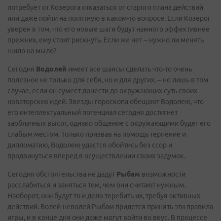
потребует от Козерога отказаться от старого плана действий
или даже пойти на попятную в каком-то вопросе. Если Козерог
уверен в том, что его новые шаги будут намного эффективнее
прежних, ему стоит рискнуть. Если же нет – нужно ли менять
шило на мыло?
Сегодня
Водолей
имеет все шансы сделать что-то очень
полезное не только для себя, но и для других, – но лишь в том
случае, если он сумеет донести до окружающих суть своих
новаторских идей. Звезды гороскопа обещают Водолею, что
его интеллектуальный потенциал сегодня достигнет
заоблачных высот, однако общение с окружающими будет его
слабым местом. Только призвав на помощь терпение и
дипломатию, Водолею удастся обойтись без ссор и
продвинуться вперед в осуществлении своих задумок.
Сегодня обстоятельства не дадут
Рыбам
возможности
расслабиться и заняться тем, чем они считают нужным.
Наоборот, они будут то и дело теребить их, требуя активных
действий. Волей-неволей Рыбам придется принять эти правила
игры, и в конце дня они даже могут войти во вкус. В процессе