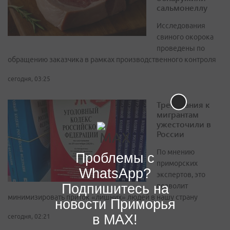
сальмонеллу
Исследования
свиного окорока
проведены по
обращению заказчика в рамках производственного контроля
сегодня, 03:25
Требования к
мигрантам
ужесточили в
России
По мнению
Проблемы с
приморских
WhatsApp?
экспертов, это
Подпишитесь на
позволит
минимизировать приток «лишних» людей в нашу страну
новости Приморья
в MAX!
сегодня, 02:21