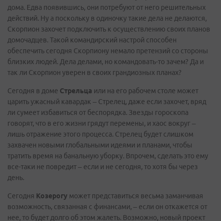
дома. Едва появившись, они потребуют от него решительных
действий. Ну а поскольку в одиночку такие дела не делаются,
Скорпион захочет подключить к осуществлению своих планов
домочадцев. Такой командирский настрой способен
обеспечить сегодня Скорпиону немало претензий со стороны
близких людей. Дела делами, но командовать-то зачем? Да и
так ли Скорпион уверен в своих грандиозных планах?
Сегодня в доме
Стрельца
или на его рабочем столе может
царить ужасный кавардак – Стрелец, даже если захочет, вряд
ли сумеет избавиться от беспорядка. Звезды гороскопа
говорят, что в его жизни грядут перемены, и хаос вокруг –
лишь отражение этого процесса. Стрелец будет слишком
захвачен новыми глобальными идеями и планами, чтобы
тратить время на банальную уборку. Впрочем, сделать это ему
все-таки не повредит – если и не сегодня, то хотя бы через
день.
Сегодня
Козерогу
может представиться весьма заманчивая
возможность, связанная с финансами, – если он откажется от
нее, то будет долго об этом жалеть. Возможно, новый проект