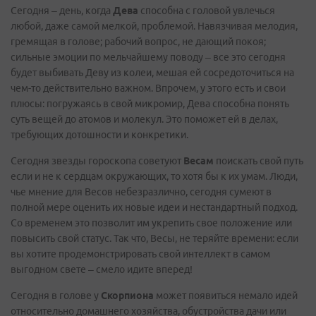
Сегодня – день, когда
Дева
способна с головой увлечься
любой, даже самой мелкой, проблемой. Навязчивая мелодия,
гремящая в голове; рабочий вопрос, не дающий покоя;
сильные эмоции по мельчайшему поводу – все это сегодня
будет выбивать Деву из колеи, мешая ей сосредоточиться на
чем-то действительно важном. Впрочем, у этого есть и свои
плюсы: погружаясь в свой микромир, Дева способна понять
суть вещей до атомов и молекул. Это поможет ей в делах,
требующих дотошности и конкретики.
Сегодня звезды гороскопа советуют
Весам
поискать свой путь
если и не к сердцам окружающих, то хотя бы к их умам. Люди,
чье мнение для Весов небезразлично, сегодня сумеют в
полной мере оценить их новые идеи и нестандартный подход.
Со временем это позволит им укрепить свое положение или
повысить свой статус. Так что, Весы, не теряйте времени: если
вы хотите продемонстрировать свой интеллект в самом
выгодном свете – смело идите вперед!
Сегодня в голове у
Скорпиона
может появиться немало идей
относительно домашнего хозяйства, обустройства дачи или