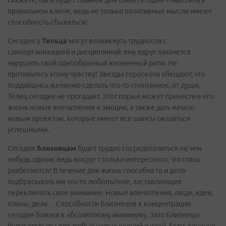
скажете, так и будет. Главное для Овна сегодня – мыслить в
правильном ключе, ведь не только позитивные мысли имеют
способность сбываться!
Сегодня у
Тельца
могут возникнуть трудности с
самоорганизацией и дисциплиной: ему вдруг захочется
нарушить свой однообразный жизненный ритм. Не
противьтесь этому чувству! Звезды гороскопа обещают, что
поддавшись желанию сделать что-то спонтанное, от души,
Телец сегодня не прогадает. Этот порыв может принести в его
жизнь новые впечатления и эмоции, а также дать начало
новым проектам, которые имеют все шансы оказаться
успешными.
Сегодня
Близнецам
будет трудно сосредоточиться на чем-
нибудь одном, ведь вокруг столько интересного, что глаза
разбегаются! В течение дня жизнь способна то и дело
подбрасывать им что-то любопытное, заставляющее
переключать свое внимание. Новые впечатления, люди, идеи,
планы, дела… Способности Близнецов к концентрации
сегодня близки к абсолютному минимуму. Зато Близнецы