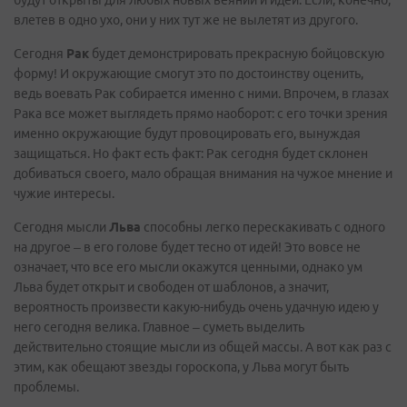
будут открыты для любых новых веяний и идей. Если, конечно,
влетев в одно ухо, они у них тут же не вылетят из другого.
Сегодня
Рак
будет демонстрировать прекрасную бойцовскую
форму! И окружающие смогут это по достоинству оценить,
ведь воевать Рак собирается именно с ними. Впрочем, в глазах
Рака все может выглядеть прямо наоборот: с его точки зрения
именно окружающие будут провоцировать его, вынуждая
защищаться. Но факт есть факт: Рак сегодня будет склонен
добиваться своего, мало обращая внимания на чужое мнение и
чужие интересы.
Сегодня мысли
Льва
способны легко перескакивать с одного
на другое – в его голове будет тесно от идей! Это вовсе не
означает, что все его мысли окажутся ценными, однако ум
Льва будет открыт и свободен от шаблонов, а значит,
вероятность произвести какую-нибудь очень удачную идею у
него сегодня велика. Главное – суметь выделить
действительно стоящие мысли из общей массы. А вот как раз с
этим, как обещают звезды гороскопа, у Льва могут быть
проблемы.