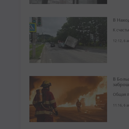
В Нахо
К счасть
12:12, 6 
В Боль
заброш
Общая п
11:16, 6 