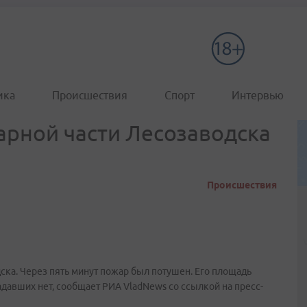
ика
Происшествия
Спорт
Интервью
арной части Лесозаводска
Происшествия
ка. Через пять минут пожар был потушен. Его площадь
адавших нет, сообщает РИА VladNews со ссылкой на пресс-