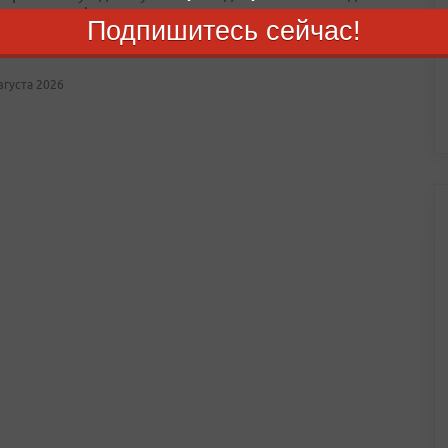
ростка в лифте
Подпишитесь сейчас!
авшему школьнику были причинены телесные повреждения
августа 2026