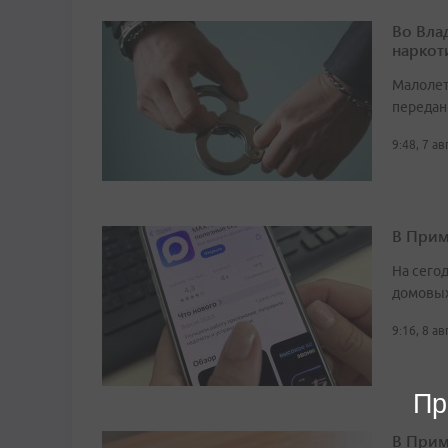
Во Вла
наркот
Малолет
передан
9:48, 7 а
В Прим
На сего
домовых
9:16, 8 а
Пр
В Прим