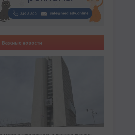
Важные новости
риморье закрепилось в десятке лучших