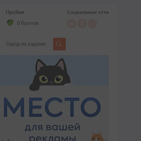
Пробки
Социальные сети
0 баллов
Город на ладони