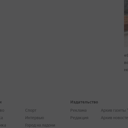
«
в
н
и
Издательство
во
Спорт
Реклама
Архив газеты 
ка
Интервью
Редакция
Архив новост
ика
Город на ладони