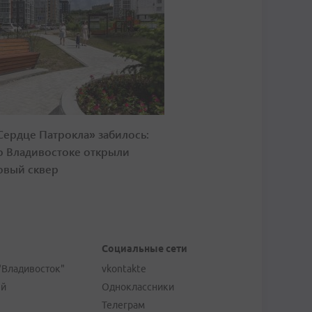
Сердце Патрокла» забилось:
о Владивостоке открыли
овый сквер
Социальные сети
"Владивосток"
vkontakte
ей
Одноклассники
Телеграм