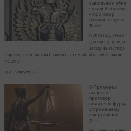
сыновьями убил
соседей топорм
– приговор
назначен спустя
10 лет
В 2016 году отец и
два сына устроили
засаду из‑за спора
о проезде, жестоко расправились с семейной парой и сожгли
машину
11:49, 5 августа 2026
В Приморье
вынесли
приговор
водителю фуры,
устроившему
смертельное
ДТП
На данный момент