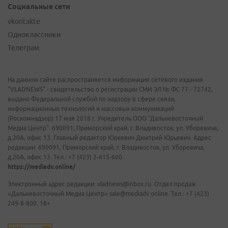
Социальные сети
vkontakte
Одноклассники
Телеграм
На данном сайте распространяется информация сетевого издания
"VLADNEWS" - свидетельство о регистрации СМИ ЭЛ № ФС 77 - 72742,
выдано Федеральной службой по надзору в сфере связи,
информационных технологий и массовых коммуникаций
(Роскомнадзор) 17 мая 2018 г. Учредитель ООО "Дальневосточный
Медиа Центр". 690091, Приморский край, г. Владивосток, ул. Уборевича,
д.20А, офис 13. Главный редактор Юркевич Дмитрий Юрьевич. Адрес
редакции: 690091, Приморский край, г. Владивосток, ул. Уборевича,
д.20А, офис 13. Тел.: +7 (423) 2-415-600.
https://mediadv.online/
Электронный адрес редакции: vladnews@inbox.ru. Отдел продаж
«Дальневосточный Медиа Центр» sale@mediadv.online. Тел.: +7 (423)
249-8-800. 18+