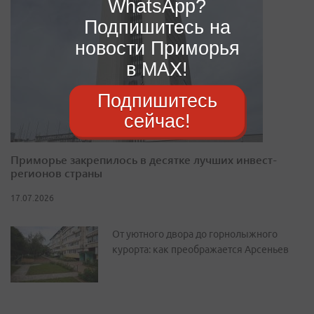
WhatsApp?
Подпишитесь на
новости Приморья
в MAX!
Подпишитесь
сейчас!
Приморье закрепилось в десятке лучших инвест-
регионов страны
17.07.2026
От уютного двора до горнолыжного
курорта: как преображается Арсеньев