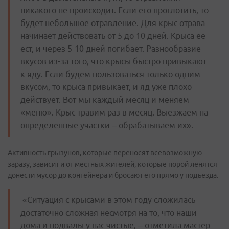
никакого не происходит. Если его проглотить, то
будет небольшое отравление. Для крыс отрава
начинает действовать от 5 до 10 дней. Крыса ее
ест, и через 5-10 дней погибает. Разнообразие
вкусов из-за того, что крысы быстро привыкают
к яду. Если будем пользоваться только одним
вкусом, то крыса привыкает, и яд уже плохо
действует. Вот мы каждый месяц и меняем
«меню». Крыс травим раз в месяц. Выезжаем на
определенные участки – обрабатываем их».
Активность грызунов, которые переносят всевозможную
заразу, зависит и от местных жителей, которые порой ленятся
донести мусор до контейнера и бросают его прямо у подъезда.
«Ситуация с крысами в этом году сложилась
достаточно сложная несмотря на то, что наши
дома и подвалы у нас чистые, – отметила мастер