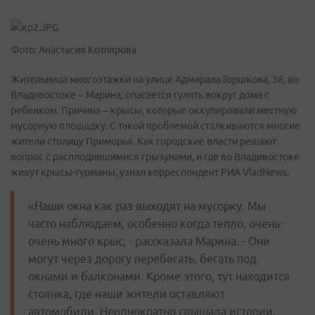
Фото: Анастасия Котлярова
Жительница многоэтажки на улице Адмирала Горшкова, 38, во
Владивостоке – Марина, опасается гулять вокруг дома с
ребенком. Причина – крысы, которые оккупировали местную
мусорную площадку. С такой проблемой сталкиваются многие
жители столицу Приморья. Как городские власти решают
вопрос с расплодившимися грызунами, и где во Владивостоке
живут крысы-гурманы, узнал корреспондент РИА VladNews.
«Наши окна как раз выходят на мусорку. Мы
часто наблюдаем, особенно когда тепло, очень-
очень много крыс, - рассказала Марина. - Они
могут через дорогу перебегать, бегать под
окнами и балконами. Кроме этого, тут находится
стоянка, где наши жители оставляют
автомобили. Неоднократно слышала истории,