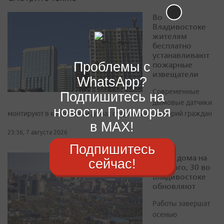
Во
Владивостоке
жителям
бесплатно
устанавливают
пожарные
Проблемы с
извещатели
WhatsApp?
Современные
Подпишитесь на
дымовые датчики
новости Приморья
монтируют в квартирах и домах отдельных категорий граждан
в MAX!
23:36, 7 августа 2026
Подпишитесь
Фасад дома на
сейчас!
Толстого, 30 во
Владивостоке
обновляют
Работы завершат
осенью