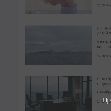
20:19, 9 
В Прим
детей 
С начала
которых
22:18, 9 
В нояб
недели
В ноябре
Пр
21:09, 9 