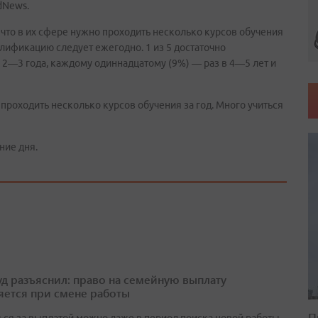
dNews.
 что в их сфере нужно проходить несколько курсов обучения
алификацию следует ежегодно. 1 из 5 достаточно
2—3 года, каждому одиннадцатому (9%) — раз в 4—5 лет и
проходить несколько курсов обучения за год. Много учиться
ние дня.
д разъяснил: право на семейную выплату
яется при смене работы
П