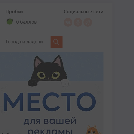
Пробки
Социальные сети
0 баллов
Город на ладони