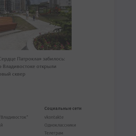
Сердце Патрокла» забилось:
о Владивостоке открыли
овый сквер
Социальные сети
"Владивосток"
vkontakte
ей
Одноклассники
Телеграм