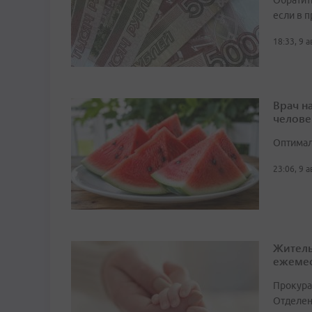
Обратит
если в 
18:33, 9 
Врач н
челове
Оптимал
23:06, 9 
Житель
ежемес
Прокура
Отделен