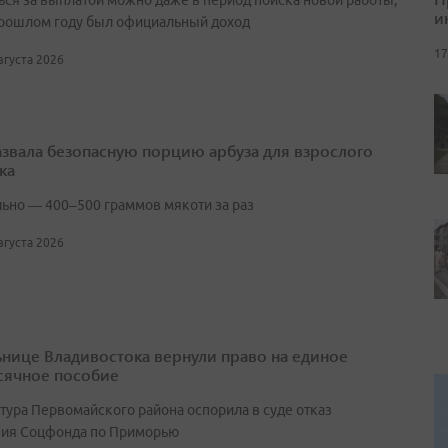
ься за выплатой можно даже в период поиска новой работы,
и
прошлом году был официальный доход
17
августа 2026
азвала безопасную порцию арбуза для взрослого
ка
ьно — 400–500 граммов мякоти за раз
августа 2026
нице Владивостока вернули право на единое
ячное пособие
тура Первомайского района оспорила в суде отказ
ия Соцфонда по Приморью