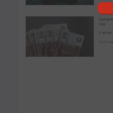
Средня
год
К июлю 
17:21, 9 