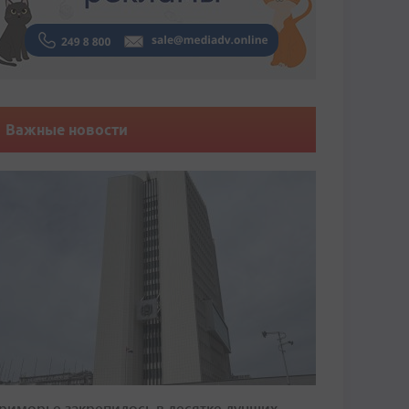
Важные новости
риморье закрепилось в десятке лучших