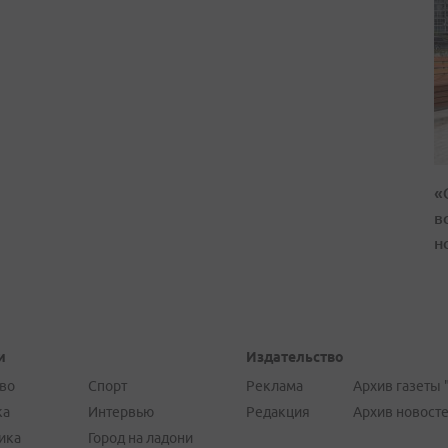
«
в
н
и
Издательство
во
Спорт
Реклама
Архив газеты 
ка
Интервью
Редакция
Архив новост
ика
Город на ладони