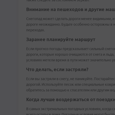
также следите за состоянием зеркал.
Внимание на пешеходов и другие ма
Снегопад может сделать дороги менее видимыми, и
дороге неожиданно. Будьте особенно осторожны в 
переходах.
Заранее планируйте маршрут
Если прогноз погоды предсказывает сильный снегоп
дороги, которые хорошо очищаются от снега и льда, 
условиях метели время в пути может значительно у
Что делать, если застряли?
Если вы застряли в снегу, не паникуйте. Постарайте
дорогой. Используйте песок или специальные коврик
обратитесь за помощью к спасателям или другим во
Когда лучше воздержаться от поездк
В самых экстремальных погодных условиях, когда 
всего остаться дома. Погодные условия могут быстр