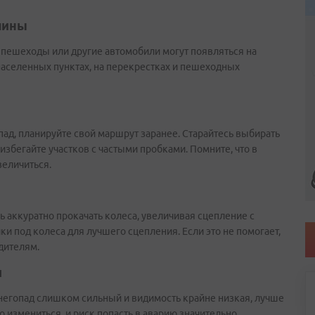
шины
 пешеходы или другие автомобили могут появляться на
населенных пунктах, на перекрестках и пешеходных
ад, планируйте свой маршрут заранее. Старайтесь выбирать
избегайте участков с частыми пробками. Помните, что в
величиться.
сь аккуратно прокачать колеса, увеличивая сцепление с
и под колеса для лучшего сцепления. Если это не помогает,
дителям.
и
снегопад слишком сильный и видимость крайне низкая, лучше
о измениться, и риск попасть в аварию значительно