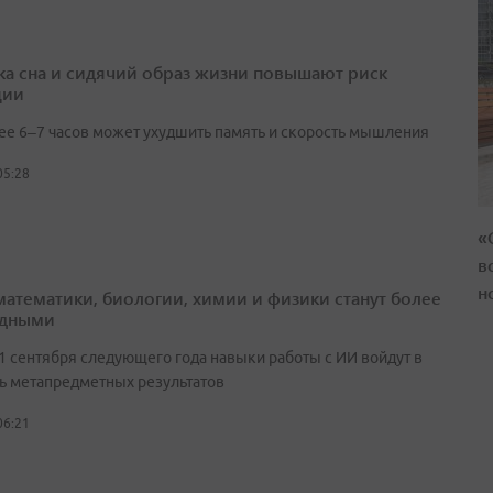
ка сна и сидячий образ жизни повышают риск
ции
ее 6–7 часов может ухудшить память и скорость мышления
05:28
«
в
н
математики, биологии, химии и физики станут более
адными
 1 сентября следующего года навыки работы с ИИ войдут в
ь метапредметных результатов
06:21