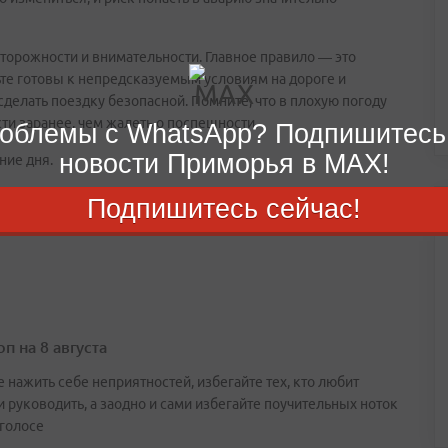
сторожности и внимательности. Главное правило — это
те готовы к непредсказуемым условиям на дороге и
делать поездку безопасной. Помните, что в плохую погоду
ти заранее, чем жалеть о поспешности.
облемы с WhatsApp? Подпишитесь
новости Приморья в MAX!
ние дня.
Подпишитесь сейчас!
п на 8 августа
 нажить себе неприятностей, избегайте тех, кто любит
и руководить, а заодно и сами избегайте поучительных ноток
 голосе