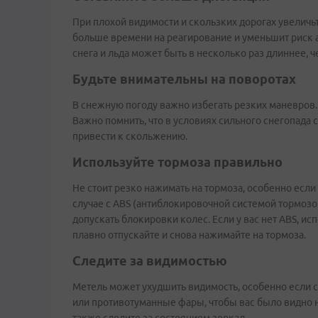
При плохой видимости и скользких дорогах увеличь
больше времени на реагирование и уменьшит риск а
снега и льда может быть в несколько раз длиннее, ч
Будьте внимательны на поворотах
В снежную погоду важно избегать резких маневров.
Важно помнить, что в условиях сильного снегопада 
привести к скольжению.
Используйте тормоза правильно
Не стоит резко нажимать на тормоза, особенно есл
случае с ABS (антиблокировочной системой тормозо
допускать блокировки колес. Если у вас нет ABS, и
плавно отпускайте и снова нажимайте на тормоза.
Следите за видимостью
Метель может ухудшить видимость, особенно если с
или противотуманные фары, чтобы вас было видно на