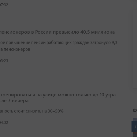
07:32
пенсионеров в России превысило 40,5 миллиона
ое повышение пенсий работающих граждан затронуло 9,3
а пенсионеров
03:23
 тренироваться на улице можно только до 10 утра
сле 7 вечера
Ф
вность стоит снизить на 30–50%
04:32
2