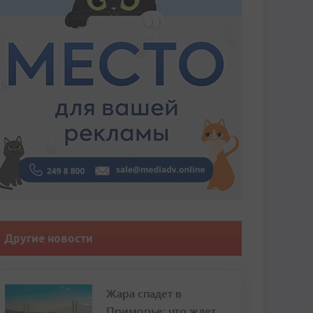
Другие новости
Жара спадет в
Приморье: что ждет