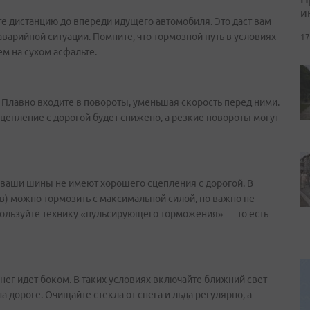
и
те дистанцию до впереди идущего автомобиля. Это даст вам
варийной ситуации. Помните, что тормозной путь в условиях
17
ем на сухом асфальте.
 Плавно входите в повороты, уменьшая скорость перед ними.
сцепление с дорогой будет снижено, а резкие повороты могут
и ваши шины не имеют хорошего сцепления с дорогой. В
в) можно тормозить с максимальной силой, но важно не
спользуйте технику «пульсирующего торможения» — то есть
нег идет боком. В таких условиях включайте ближний свет
 дороге. Очищайте стекла от снега и льда регулярно, а