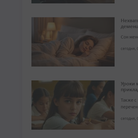
Нехват
демен
Сон мен
сегодня, 
Уроки 
прикл
Также с
перечен
сегодня, 