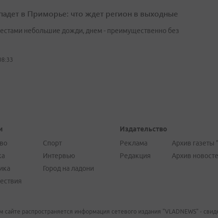
падет в Приморье: что ждет регион в выходные
естами небольшие дожди, днем - преимущественно без
08:33
и
Издательство
во
Спорт
Реклама
Архив газеты 
ка
Интервью
Редакция
Архив новост
ика
Город на ладони
ествия
м сайте распространяется информация сетевого издания "VLADNEWS" - свиде