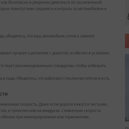
 как безопасно и уверенно двигаться по заснеженной
орые помогут вам сохранять контроль за автомобилем и
да, убедитесь, что ваш автомобиль готов к зимней
вают лучшее сцепление с дорогой, особенно в условиях
етствует рекомендованным стандартам, чтобы избежать
а и льда. Убедитесь, что работают стеклоочистители и есть
сти
ниженная скорость. Даже если дороги кажутся чистыми,
ах, в туннелях или на виадуках. Сниженная скорость
особенно при маневрировании или торможении.
П