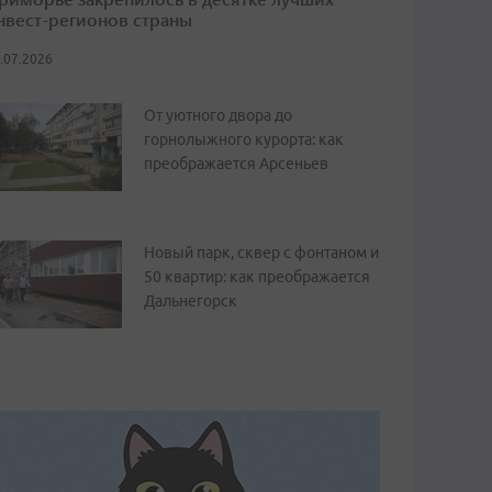
нвест-регионов страны
.07.2026
От уютного двора до
горнолыжного курорта: как
преображается Арсеньев
Новый парк, сквер с фонтаном и
50 квартир: как преображается
Дальнегорск