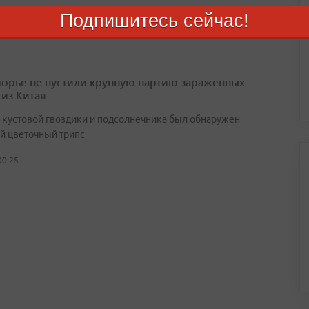
Подпишитесь сейчас!
августа 2026
орье не пустили крупную партию зараженных
 из Китая
х кустовой гвоздики и подсолнечника был обнаружен
й цветочный трипс
00:25