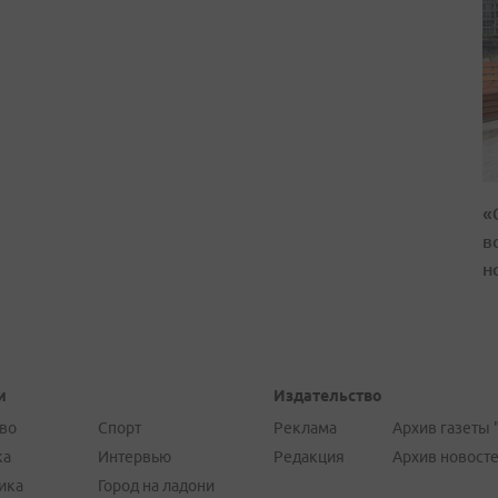
«
в
н
и
Издательство
во
Спорт
Реклама
Архив газеты 
ка
Интервью
Редакция
Архив новост
ика
Город на ладони