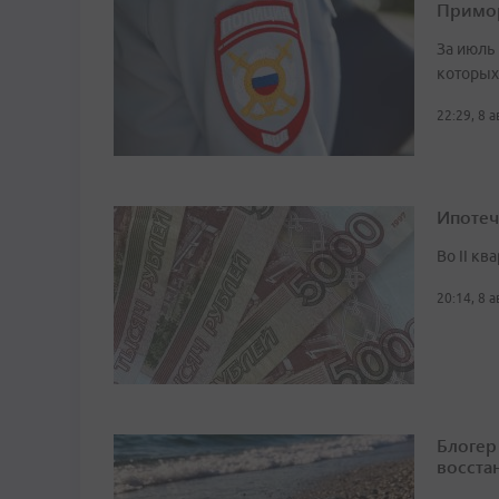
Примо
За июль 
которых
22:29, 8 
Ипотеч
Во II кв
20:14, 8 
Блогер
восста