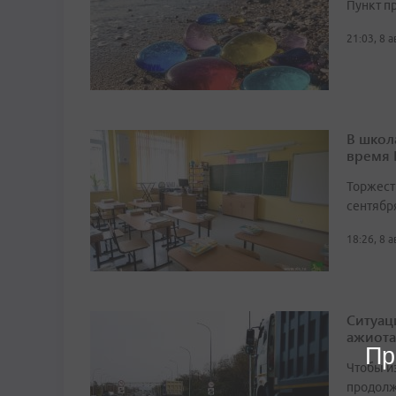
Пункт п
21:03, 8 
В школ
время
Торжест
сентябр
18:26, 8 
Ситуац
ажиота
Пр
Чтобы и
продолж