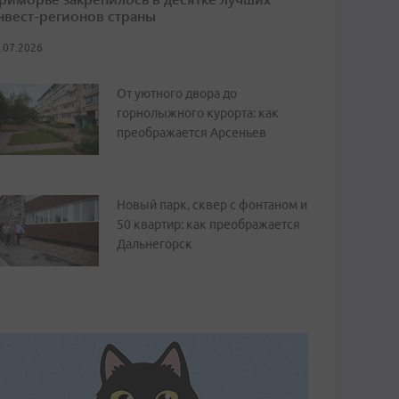
нвест-регионов страны
.07.2026
От уютного двора до
горнолыжного курорта: как
преображается Арсеньев
Новый парк, сквер с фонтаном и
50 квартир: как преображается
Дальнегорск