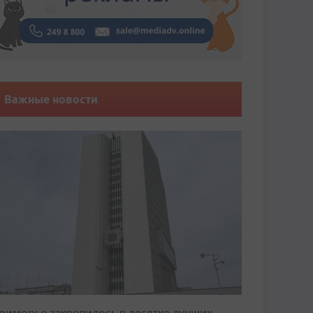
Важные новости
риморье закрепилось в десятке лучших