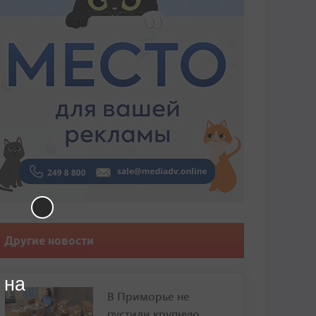
Другие новости
 на
В Приморье не
пустили крупную