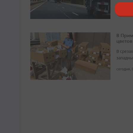
16:24, 8 
В Прим
цветов
В среза
западны
сегодня, 