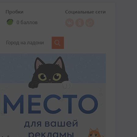
Пробки
Социальные сети
0 баллов
Город на ладони