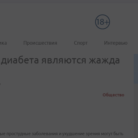
ика
Происшествия
Спорт
Интервью
диабета являются жажда
у
Общество
стые простудные заболевания и ухудшение зрения могут быть