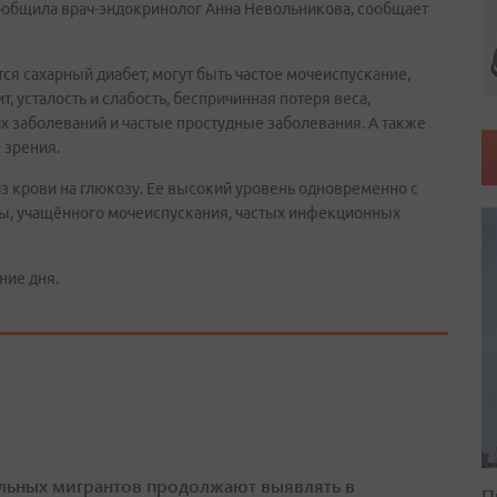
ообщила врач-эндокринолог Анна Невольникова, сообщает
ся сахарный диабет, могут быть частое мочеиспускание,
, усталость и слабость, беспричинная потеря веса,
х заболеваний и частые простудные заболевания. А также
 зрения.
из крови на глюкозу. Ее высокий уровень одновременно с
, учащённого мочеиспускания, частых инфекционных
ние дня.
льных мигрантов продолжают выявлять в
П