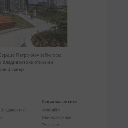
Сердце Патрокла» забилось:
о Владивостоке открыли
овый сквер
Социальные сети
"Владивосток"
vkontakte
ей
Одноклассники
Телеграм