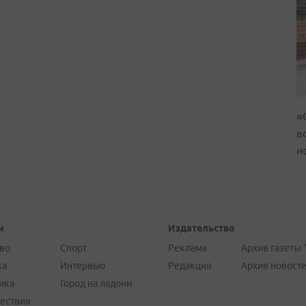
«
в
н
и
Издательство
во
Спорт
Реклама
Архив газеты 
ка
Интервью
Редакция
Архив новост
ика
Город на ладони
ествия