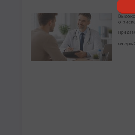
Высоко
о риск
При дав
сегодня, 