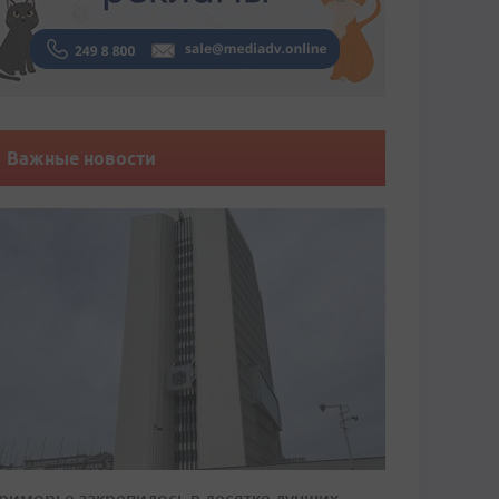
Важные новости
риморье закрепилось в десятке лучших