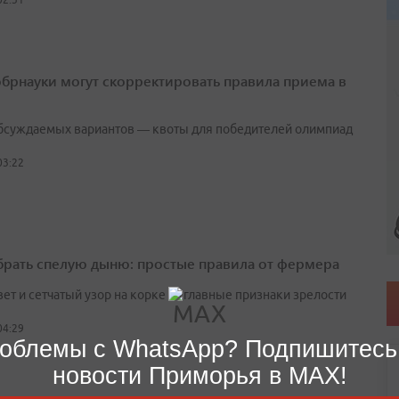
брнауки могут скорректировать правила приема в
бсуждаемых вариантов — квоты для победителей олимпиад
03:22
брать спелую дыню: простые правила от фермера
вет и сетчатый узор на корке — главные признаки зрелости
04:29
облемы с WhatsApp? Подпишитесь
новости Приморья в MAX!