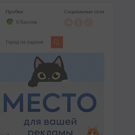
Пробки
Социальные сети
0 баллов
Город на ладони