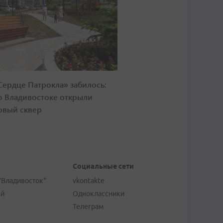
Сердце Патрокла» забилось:
о Владивостоке открыли
овый сквер
Социальные сети
"Владивосток"
vkontakte
ей
Одноклассники
Телеграм