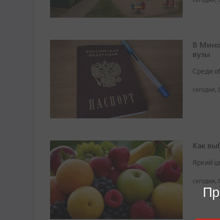
В Мино
вузы
Среди о
сегодня, 
Как вы
Яркий ц
сегодня, 
Пр