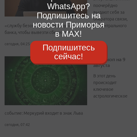
WhatsApp?
поочерёдно
выдают себя за
Подпишитесь на
оператора связи,
новости Приморья
«службу безопасности Госуслуг» и сотрудника Центрального
в MAX!
банка, чтобы вывезти сбережения
сегодня, 04:25
Подпишитесь
сейчас!
Гороскоп на 9
августа
В этот день
происходит
ключевое
астрологическое
событие: Меркурий входит в знак Льва
сегодня, 07:42