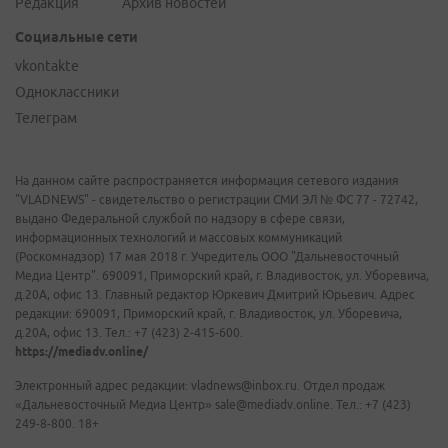
Редакция
Архив новостей
Социальные сети
vkontakte
Одноклассники
Телеграм
На данном сайте распространяется информация сетевого издания
"VLADNEWS" - свидетельство о регистрации СМИ ЭЛ № ФС 77 - 72742,
выдано Федеральной службой по надзору в сфере связи,
информационных технологий и массовых коммуникаций
(Роскомнадзор) 17 мая 2018 г. Учредитель ООО "Дальневосточный
Медиа Центр". 690091, Приморский край, г. Владивосток, ул. Уборевича,
д.20А, офис 13. Главный редактор Юркевич Дмитрий Юрьевич. Адрес
редакции: 690091, Приморский край, г. Владивосток, ул. Уборевича,
д.20А, офис 13. Тел.: +7 (423) 2-415-600.
https://mediadv.online/
Электронный адрес редакции: vladnews@inbox.ru. Отдел продаж
«Дальневосточный Медиа Центр» sale@mediadv.online. Тел.: +7 (423)
249-8-800. 18+