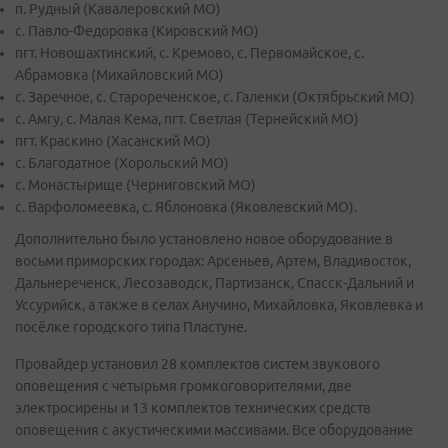
п. Рудный (Кавалеровский МО)
с. Павло-Федоровка (Кировский МО)
пгт. Новошахтинский, с. Кремово, с. Первомайское, с.
Абрамовка (Михайловский МО)
с. Заречное, с. Старореченское, с. Галенки (Октябрьский МО)
с. Амгу, с. Малая Кема, пгт. Светлая (Тернейский МО)
пгт. Краскино (Хасанский МО)
с. Благодатное (Хорольский МО)
с. Монастырище (Черниговский МО)
с. Варфоломеевка, с. Яблоновка (Яковлевский МО).
Дополнительно было установлено новое оборудование в
восьми приморских городах: Арсеньев, Артем, Владивосток,
Дальнереченск, Лесозаводск, Партизанск, Спасск-Дальний и
Уссурийск, а также в селах Анучино, Михайловка, Яковлевка и
посёлке городского типа Пластуне.
Провайдер установил 28 комплектов систем звукового
оповещения с четырьмя громкоговорителями, две
электросирены и 13 комплектов технических средств
оповещения с акустическими массивами. Все оборудование