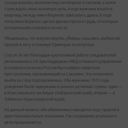
соседа жертвы, вкололи ему снотворное и связали, а затем
стали ждать свою основную цель. Когда мужчина вошёл в
квартиру, между ним и Берилло завязалась драка. В ходе
потасовки Берилло сделал два выстрела в грудь, от которых
потерпевший скончался на месте.
Убедившись, что жертва мертва, убийцы скрылись, выбросив
оружие в лесу и покинув Приморье на попутках.
Спустя 30 лет благодаря кропотливой работе следователей
регионального СК при поддержке МВД и Главного управления
уголовного розыска России был найден свидетель
преступления, проживающий на Сахалине. Это позволило
выйти на след подозреваемых. Оба мужчины 1975 года
рождения были задержаны в разных регионах страны: один —
в Комсомольске-на-Амуре (Хабаровский край), второй — в
Лабинске (Краснодарский край).
На данный момент оба обвиняемых находятся под стражей и
дают признательные показания. Расследование уголовного
дела продолжается.