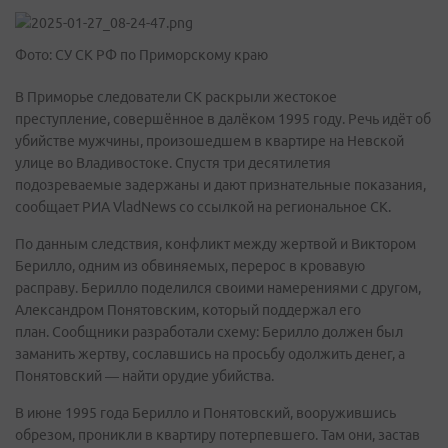
Фото: СУ СК РФ по Приморскому краю
В Приморье следователи СК раскрыли жестокое
преступление, совершённое в далёком 1995 году. Речь идёт об
убийстве мужчины, произошедшем в квартире на Невской
улице во Владивостоке. Спустя три десятилетия
подозреваемые задержаны и дают признательные показания,
сообщает РИА VladNews со ссылкой на региональное СК.
По данным следствия, конфликт между жертвой и Виктором
Берилло, одним из обвиняемых, перерос в кровавую
расправу. Берилло поделился своими намерениями с другом,
Александром Понятовским, который поддержал его
план. Сообщники разработали схему: Берилло должен был
заманить жертву, сославшись на просьбу одолжить денег, а
Понятовский — найти орудие убийства.
В июне 1995 года Берилло и Понятовский, вооружившись
обрезом, проникли в квартиру потерпевшего. Там они, застав