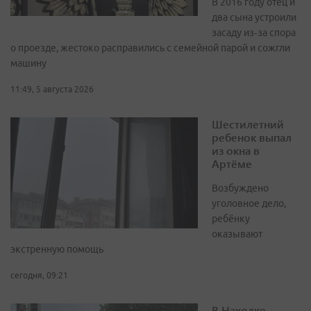
В 2016 году отец и
два сына устроили
засаду из‑за спора
о проезде, жестоко расправились с семейной парой и сожгли
машину
11:49, 5 августа 2026
Шестилетний
ребенок выпал
из окна в
Артёме
Возбуждено
уголовное дело,
ребёнку
оказывают
экстренную помощь
сегодня, 09:21
В Находке