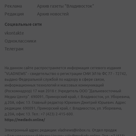
Реклама
Архив газеты "Владивосток"
Редакция
Архив новостей
Социальные сети
vkontakte
Одноклассники
Телеграм
На данном сайте распространяется информация сетевого издания
"VLADNEWS" - свидетельство о регистрации СМИ ЭЛ № ФС 77 - 72742,
выдано Федеральной службой по надзору в сфере связи,
информационных технологий и массовых коммуникаций
(Роскомнадзор) 17 мая 2018 г. Учредитель ООО "Дальневосточный
Медиа Центр". 690091, Приморский край, г. Владивосток, ул. Уборевича,
д.20А, офис 13. Главный редактор Юркевич Дмитрий Юрьевич. Адрес
редакции: 690091, Приморский край, г. Владивосток, ул. Уборевича,
д.20А, офис 13. Тел.: +7 (423) 2-415-600.
https://mediadv.online/
Электронный адрес редакции: vladnews@inbox.ru. Отдел продаж
«Дальневосточный Медиа Центр» sale@mediadv.online. Тел.: +7 (423)