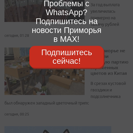
Проблемы с
За год выплата
WhatsApp?
увеличилась
примерно на
Подпишитесь на
тысячу рублей
новости Приморья
сегодня, 01:28
в MAX!
В Приморье не
Подпишитесь
пустили
сейчас!
крупную партию
зараженных
цветов из Китая
В срезах кустовой
гвоздики и
подсолнечника
был обнаружен западный цветочный трипс
сегодня, 00:25