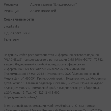
Реклама
Архив газеты "Владивосток"
Редакция
Архив новостей
Социальные сети
vkontakte
Одноклассники
Телеграм
На данном сайте распространяется информация сетевого издания
"VLADNEWS" - свидетельство о регистрации СМИ ЭЛ № ФС 77 - 72742,
выдано Федеральной службой по надзору в сфере связи,
информационных технологий и массовых коммуникаций
(Роскомнадзор) 17 мая 2018 г. Учредитель ООО "Дальневосточный
Медиа Центр". 690091, Приморский край, г. Владивосток, ул. Уборевича,
д.20А, офис 13. Главный редактор Юркевич Дмитрий Юрьевич. Адрес
редакции: 690091, Приморский край, г. Владивосток, ул. Уборевича,
д.20А, офис 13. Тел.: +7 (423) 2-415-600.
https://mediadv.online/
Электронный адрес редакции: vladnews@inbox.ru. Отдел продаж
«Дальневосточный Медиа Центр» sale@mediadv.online. Тел.: +7 (423)