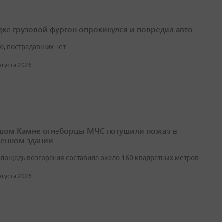
дке грузовой фургон опрокинулся и повредил авто
ю, пострадавших нет
августа 2026
шом Камне огнеборцы МЧС потушили пожар в
енном здании
лощадь возгорания составила около 160 квадратных метров
августа 2026