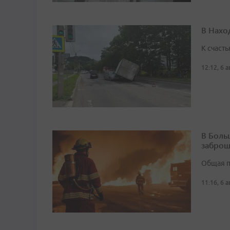
В Нахо
К счасть
12:12, 6 
В Боль
заброш
Общая п
11:16, 6 