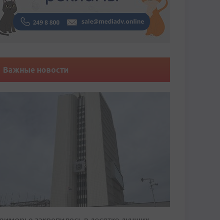
Важные новости
риморье закрепилось в десятке лучших