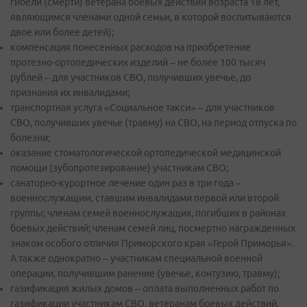
гибели (смерти) ветерана боевых действий возраста 18 лет,
являющимся членами одной семьи, в которой воспитываются
двое или более детей);
компенсация понесенных расходов на приобретение
протезно-ортопедических изделий – не более 100 тысяч
рублей – для участников СВО, получивших увечье, до
признания их инвалидами;
транспортная услуга «Социальное такси» – для участников
СВО, получивших увечье (травму) на СВО, на период отпуска по
болезни;
оказание стоматологической ортопедической медицинской
помощи (зубопротезирование) участникам СВО;
санаторно-курортное лечение один раз в три года –
военнослужащим, ставшим инвалидами первой или второй
группы; членам семей военнослужащих, погибших в районах
боевых действий; членам семей лиц, посмертно награжденных
знаком особого отличия Приморского края «Герой Приморья».
А также однократно – участникам специальной военной
операции, получившим ранение (увечье, контузию, травму);
газификация жилых домов – оплата выполненных работ по
газификации участникам СВО, ветеранам боевых действий,