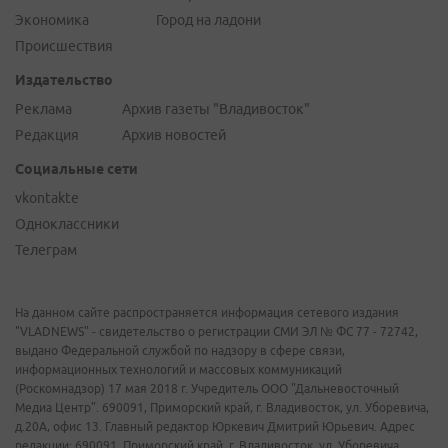
Экономика
Город на ладони
Происшествия
Издательство
Реклама
Архив газеты "Владивосток"
Редакция
Архив новостей
Социальные сети
vkontakte
Одноклассники
Телеграм
На данном сайте распространяется информация сетевого издания
"VLADNEWS" - свидетельство о регистрации СМИ ЭЛ № ФС 77 - 72742,
выдано Федеральной службой по надзору в сфере связи,
информационных технологий и массовых коммуникаций
(Роскомнадзор) 17 мая 2018 г. Учредитель ООО "Дальневосточный
Медиа Центр". 690091, Приморский край, г. Владивосток, ул. Уборевича,
д.20А, офис 13. Главный редактор Юркевич Дмитрий Юрьевич. Адрес
редакции: 690091, Приморский край, г. Владивосток, ул. Уборевича,