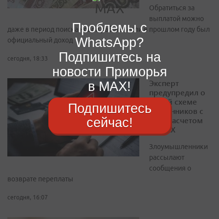
Обратиться за
выплатой можно
Проблемы с
даже в период поиска новой работы, если в прошлом году был
WhatsApp?
официальный доход
Подпишитесь на
сегодня, 18:33
новости Приморья
Эксперт
в MAX!
предупредил о
новой схеме
Подпишитесь
мошенников с
сейчас!
перерасчетом
за ЖКХ
Злоумышленники
рассылают
сообщения о
возврате переплаты
сегодня, 16:07