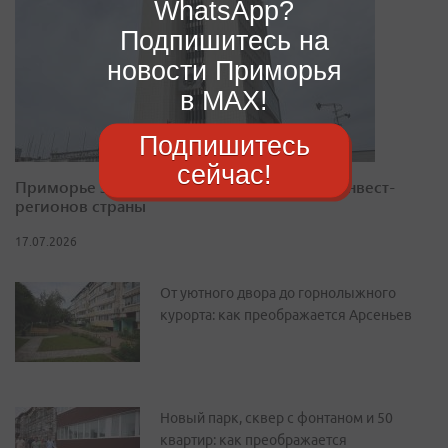
WhatsApp?
Подпишитесь на
новости Приморья
в MAX!
Подпишитесь
сейчас!
Приморье закрепилось в десятке лучших инвест-
регионов страны
17.07.2026
От уютного двора до горнолыжного
курорта: как преображается Арсеньев
Новый парк, сквер с фонтаном и 50
квартир: как преображается