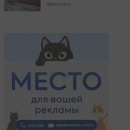
Дальнегорск