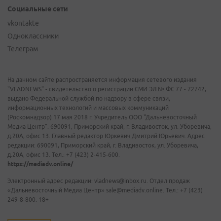
Социальные сети
vkontakte
Одноклассники
Телеграм
На данном сайте распространяется информация сетевого издания
"VLADNEWS" - свидетельство о регистрации СМИ ЭЛ № ФС 77 - 72742,
выдано Федеральной службой по надзору в сфере связи,
информационных технологий и массовых коммуникаций
(Роскомнадзор) 17 мая 2018 г. Учредитель ООО "Дальневосточный
Медиа Центр". 690091, Приморский край, г. Владивосток, ул. Уборевича,
д.20А, офис 13. Главный редактор Юркевич Дмитрий Юрьевич. Адрес
редакции: 690091, Приморский край, г. Владивосток, ул. Уборевича,
д.20А, офис 13. Тел.: +7 (423) 2-415-600.
https://mediadv.online/
Электронный адрес редакции: vladnews@inbox.ru. Отдел продаж
«Дальневосточный Медиа Центр» sale@mediadv.online. Тел.: +7 (423)
249-8-800. 18+