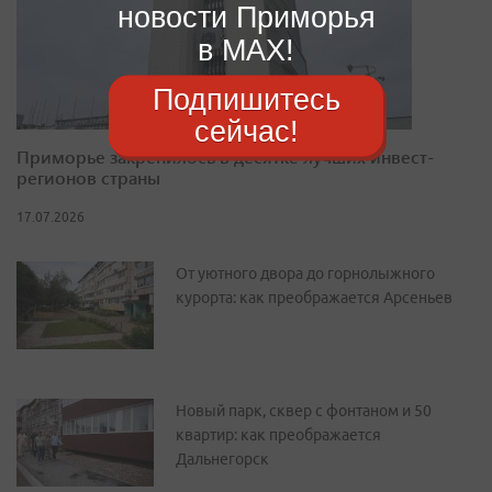
новости Приморья
в MAX!
Подпишитесь
сейчас!
Приморье закрепилось в десятке лучших инвест-
регионов страны
17.07.2026
От уютного двора до горнолыжного
курорта: как преображается Арсеньев
Новый парк, сквер с фонтаном и 50
квартир: как преображается
Дальнегорск