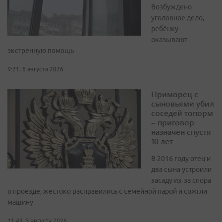
Возбуждено
уголовное дело,
ребёнку
оказывают
экстренную помощь
9:21, 6 августа 2026
Приморец с
сыновьями убил
соседей топорм
– приговор
назначен спустя
10 лет
В 2016 году отец и
два сына устроили
засаду из‑за спора
о проезде, жестоко расправились с семейной парой и сожгли
машину
11:49, 5 августа 2026