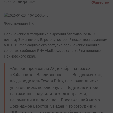
12:11, 23 января 2025
Общество
Фото: полиция ПК
Полицейские в Уссурийске выразили благодарность 31-
летнему Эркинджону Баротову, который помог пострадавшим
в ДТП. Информацию о его поступке полицейские нашли в
соцсетях, сообщает РИА VladNews со ссылкой на полицию
Приморского края.
«Авария произошла 22 декабря на трассе
«Хабаровск – Владивосток — ст. Воздвиженка»,
когда водитель Toyota Prius, не справившись с
управлением, перевернулся. Водитель и трое
пассажиров получили тяжелые травмы, -
напомнили в ведомстве. - Проезжавший мимо
Эркинджон Баротов, увидев, что сотрудники
ДПС пытаются открыть автомобиль, немедленно