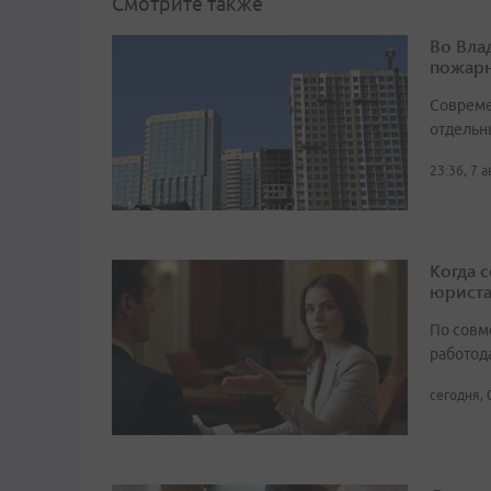
Смотрите также
Во Вла
пожарн
Совреме
отдельн
23:36, 7 
Когда 
юрист
По совм
работода
сегодня, 