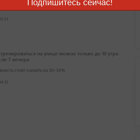
Подпишитесь сейчас!
ое повышение пенсий работающих граждан затронуло 9,3
а пенсионеров
03:23
 тренироваться на улице можно только до 10 утра
сле 7 вечера
вность стоит снизить на 30–50%
04:32