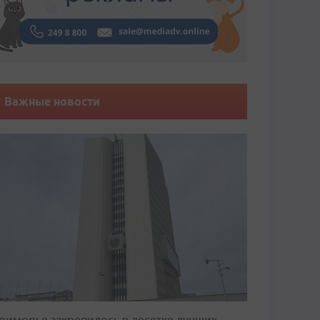
Важные новости
риморье закрепилось в десятке лучших