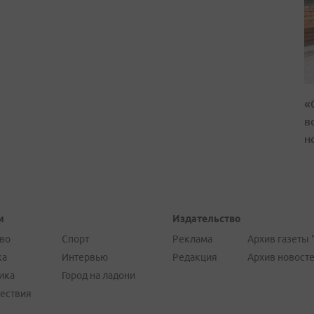
«
в
н
и
Издательство
во
Спорт
Реклама
Архив газеты 
ка
Интервью
Редакция
Архив новост
ика
Город на ладони
ествия