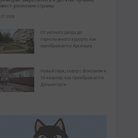
нвест-регионов страны
.07.2026
От уютного двора до
горнолыжного курорта: как
преображается Арсеньев
Новый парк, сквер с фонтаном и
50 квартир: как преображается
Дальнегорск