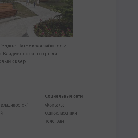
Сердце Патрокла» забилось:
о Владивостоке открыли
овый сквер
Социальные сети
"Владивосток"
vkontakte
ей
Одноклассники
Телеграм