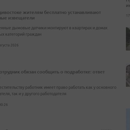
и
дивостоке жителям бесплатно устанавливают
17
ые извещатели
нные дымовые датчики монтируют в квартирах и домах
ых категорий граждан
августа 2026
сотрудник обязан сообщить о подработке: ответ
а
естительству работник имеет право работать как у основного
теля, так и у другого работодателя
00:26