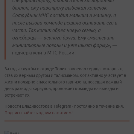
спецтранспорту, чтобы взять кислородный
баллон, ему навстречу выбежал котенок.
Сотрудник МЧС посадил малыша в машину, а
после вызова команда решила оставить его в
части. Так котик обрел новую семью, а
огнеборцы — верного друга. Ему смастерили
миниатюрные погоны и уже шьют форму»
, —
подчеркнули в МЧС России.
За годы службы в отряде Толик завоевал сердца пожарных,
став их верным другом и талисманом. Кот активно участвует в
жизни пожарно-спасательного гарнизона, посещая каждый
день разводы караулов, провожает команды на выезды и
встречает их.
Новости Владивостока в Telegram - постоянно в течение дня.
Подписывайтесь одним нажатием!