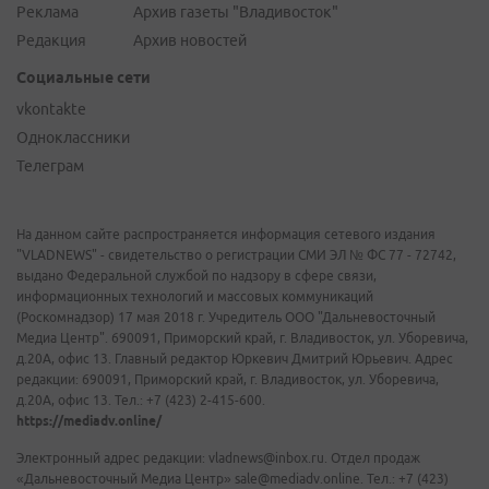
Реклама
Архив газеты "Владивосток"
Редакция
Архив новостей
Социальные сети
vkontakte
Одноклассники
Телеграм
На данном сайте распространяется информация сетевого издания
"VLADNEWS" - свидетельство о регистрации СМИ ЭЛ № ФС 77 - 72742,
выдано Федеральной службой по надзору в сфере связи,
информационных технологий и массовых коммуникаций
(Роскомнадзор) 17 мая 2018 г. Учредитель ООО "Дальневосточный
Медиа Центр". 690091, Приморский край, г. Владивосток, ул. Уборевича,
д.20А, офис 13. Главный редактор Юркевич Дмитрий Юрьевич. Адрес
редакции: 690091, Приморский край, г. Владивосток, ул. Уборевича,
д.20А, офис 13. Тел.: +7 (423) 2-415-600.
https://mediadv.online/
Электронный адрес редакции: vladnews@inbox.ru. Отдел продаж
«Дальневосточный Медиа Центр» sale@mediadv.online. Тел.: +7 (423)