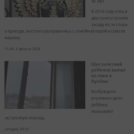
10 лет
В 2016 году отец и
два сына устроили
засаду из‑за спора
о проезде, жестоко расправились с семейной парой и сожгли
машину
11:49, 5 августа 2026
Шестилетний
ребенок выпал
из окна в
Артёме
Возбуждено
уголовное дело,
ребёнку
оказывают
экстренную помощь
сегодня, 09:21