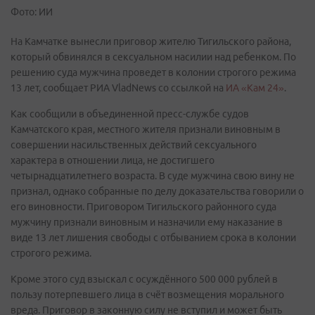
Фото: ИИ
На Камчатке вынесли приговор жителю Тигильского района,
который обвинялся в сексуальном насилии над ребенком. По
решению суда мужчина проведет в колонии строгого режима
13 лет, сообщает РИА VladNews со ссылкой на
ИА «Кам 24»
.
Как сообщили в объединенной пресс-службе судов
Камчатского края, местного жителя признали виновным в
совершении насильственных действий сексуального
характера в отношении лица, не достигшего
четырнадцатилетнего возраста. В суде мужчина свою вину не
признал, однако собранные по делу доказательства говорили о
его виновности. Приговором Тигильского районного суда
мужчину признали виновным и назначили ему наказание в
виде 13 лет лишения свободы с отбыванием срока в колонии
строгого режима.
Кроме этого суд взыскал с осуждённого 500 000 рублей в
пользу потерпевшего лица в счёт возмещения морального
вреда. Приговор в законную силу не вступил и может быть