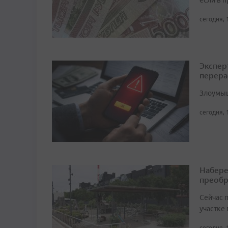
если в 
сегодня, 
Экспер
перера
Злоумыш
сегодня, 
Набере
преобр
Сейчас 
участке
сегодня, 