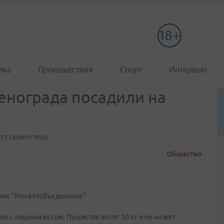
ика
Происшествия
Спорт
Интервью
енограда посадили на
ст своего тела
Общество
иник "Мосветобъединение"
лем с лишним весом. Пушистик весит 10 кг и не может