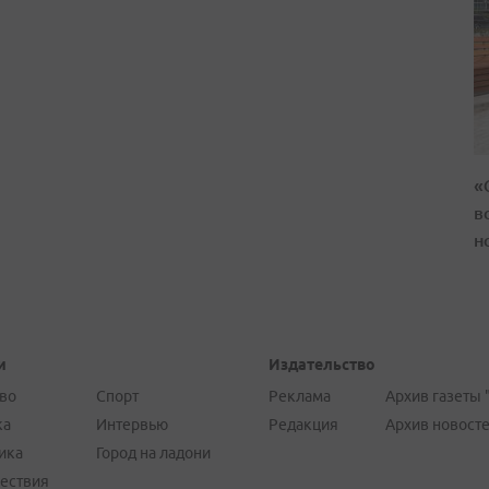
«
в
н
и
Издательство
во
Спорт
Реклама
Архив газеты 
ка
Интервью
Редакция
Архив новост
ика
Город на ладони
ествия