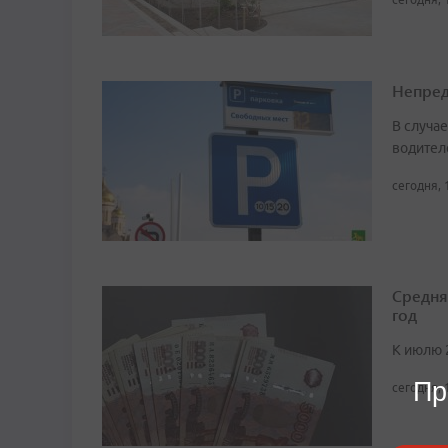
Непред
В случа
водител
сегодня, 
Средня
год
К июлю 
Пр
сегодня, 