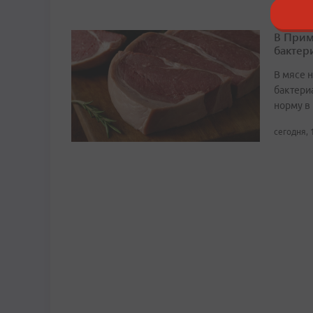
В Прим
бактер
В мясе 
бактери
норму в 
сегодня, 