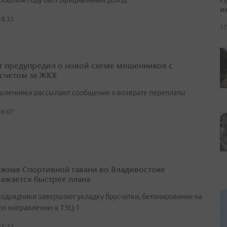
прошлом году был официальный доход
и
18:33
17
т предупредил о новой схеме мошенников с
счетом за ЖКХ
ленники рассылают сообщения о возврате переплаты
16:07
жная Спортивной гавани во Владивостоке
ажается быстрее плана
подрядчики завершают укладку брусчатки, бетонирование на
 по направлению к ТЭЦ-1
15:22