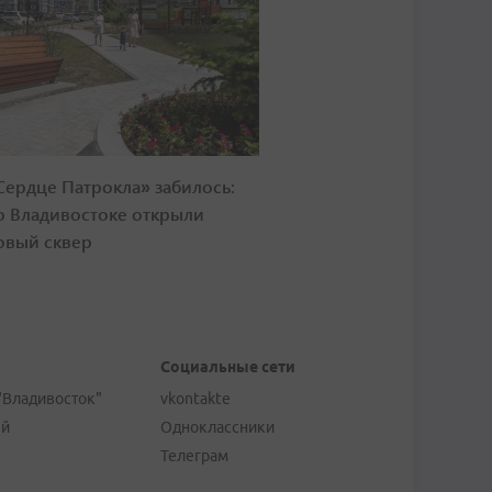
Сердце Патрокла» забилось:
о Владивостоке открыли
овый сквер
Социальные сети
"Владивосток"
vkontakte
ей
Одноклассники
Телеграм