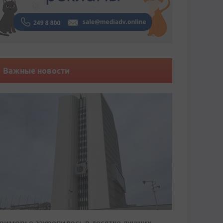
Важные новости
риморье закрепилось в десятке лучших