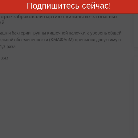
Подпишитесь сейчас!
орье забраковали партию свинины из-за опасных
ий
нашли бактерии группы кишечной палочки, а уровень общей
альной обсемененности (КМАФАнМ) превысил допустимую
1,3 раза
13:43