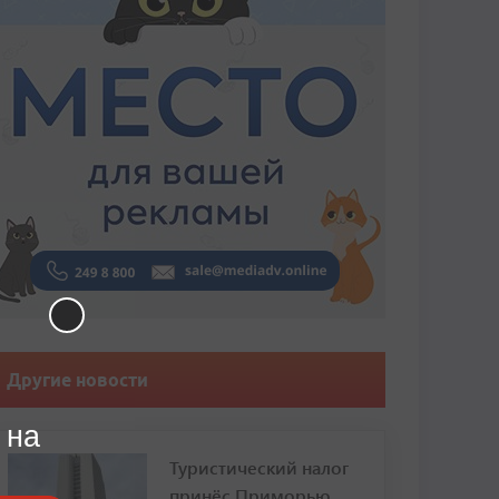
Другие новости
 на
Туристический налог
принёс Приморью