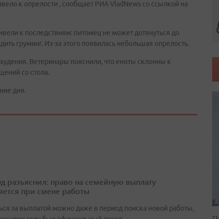
ривело к опрелости , сообщает РИА VladNews со ссылкой на
ивели к последствиям: питомец не может дотянуться до
дить груминг. Из-за этого появилась небольшая опрелость.
охудения. Ветеринары пояснили, что еноты склонны к
щений со стола.
ние дня.
д разъяснил: право на семейную выплату
яется при смене работы
ься за выплатой можно даже в период поиска новой работы,
П