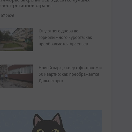
нвест-регионов страны
.07.2026
От уютного двора до
горнолыжного курорта: как
преображается Арсеньев
Новый парк, сквер с фонтаном и
50 квартир: как преображается
Дальнегорск