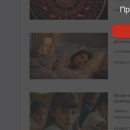
Пр
сегодня, 
Нехват
демен
Сон мен
сегодня, 
Уроки 
прикл
Также с
перечен
сегодня, 