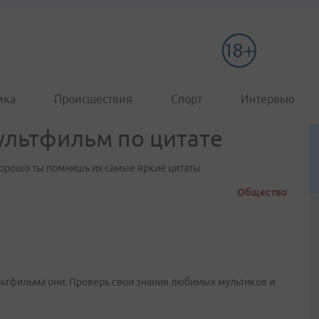
ика
Происшествия
Спорт
Интервью
мультфильм по цитате
 хорошо ты помнишь их самые яркие цитаты
Общество
льтфильма они. Проверь свои знания любимых мультиков и