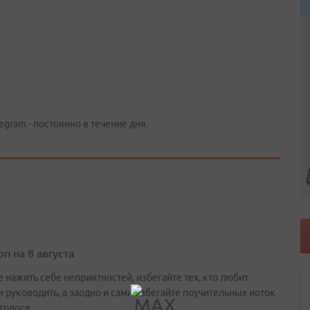
egram - постоянно в течение дня.
п на 8 августа
 нажить себе неприятностей, избегайте тех, кто любит
и руководить, а заодно и сами избегайте поучительных ноток
 голосе