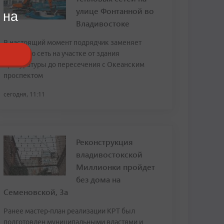
улице Фонтанной во
 на
Владивостоке
В настоящий момент подрядчик заменяет
тепловую сеть на участке от здания
прокуратуры до пересечения с Океанским
проспектом
сегодня, 11:11
Реконструкция
владивостокской
Миллионки пройдет
без дома на
Семеновской, 3а
Ранее мастер-план реализации КРТ был
подготовлен муниципальными властями и