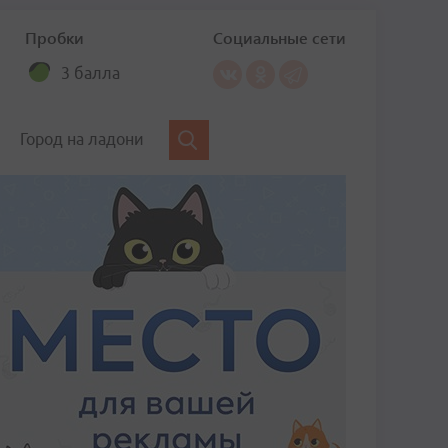
Пробки
Социальные сети
3 балла
Город на ладони