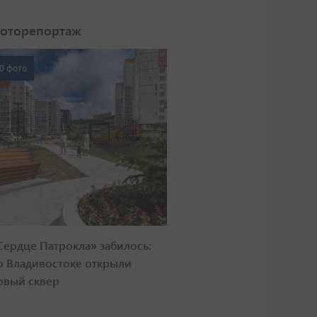
оторепортаж
0 фото
Сердце Патрокла» забилось:
о Владивостоке открыли
овый сквер