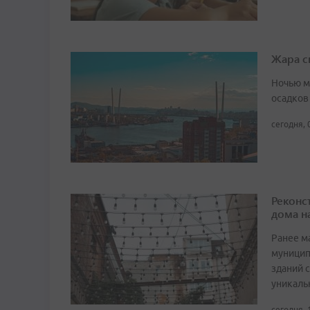
Жара с
Ночью м
осадков
сегодня, 
Реконс
дома н
Ранее м
муницип
зданий 
уникаль
сегодня, 