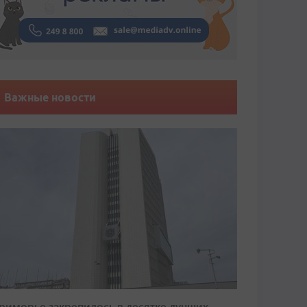
Важные новости
риморье закрепилось в десятке лучших