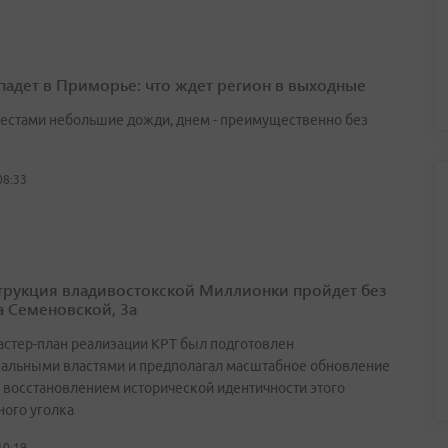
падет в Приморье: что ждет регион в выходные
естами небольшие дожди, днем - преимущественно без
08:33
трукция владивостокской Миллионки пройдет без
а Семеновской, 3а
астер-план реализации КРТ был подготовлен
альными властями и предполагал масштабное обновление
с восстановлением исторической идентичности этого
ного уголка
10:19