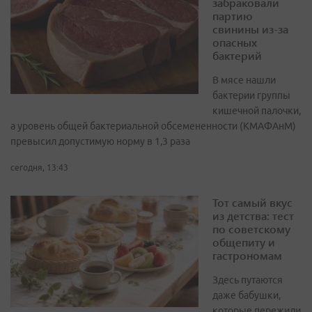
забраковали
партию
свинины из-за
опасных
бактерий
В мясе нашли
бактерии группы
кишечной палочки,
а уровень общей бактериальной обсемененности (КМАФАнМ)
превысил допустимую норму в 1,3 раза
сегодня, 13:43
Тот самый вкус
из детства: тест
по советскому
общепиту и
гастрономам
Здесь путаются
даже бабушки,
которые пережили