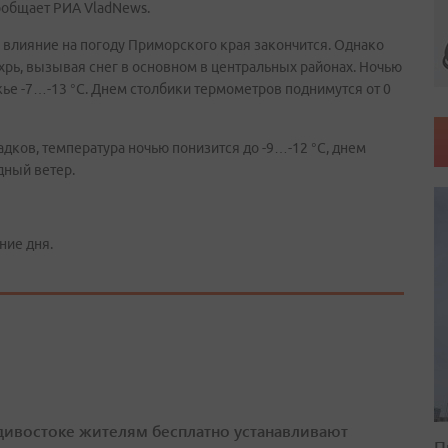
сообщает РИА VladNews.
го влияние на погоду Приморского края закончится. Однако
рь, вызывая снег в основном в центральных районах. Ночью
жье -7…-13 °С. Днем столбики термометров поднимутся от 0
дков, температура ночью понизится до -9…-12 °С, днем
дный ветер.
ние дня.
дивостоке жителям бесплатно устанавливают
П