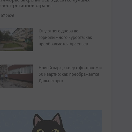
нвест-регионов страны
.07.2026
От уютного двора до
горнолыжного курорта: как
преображается Арсеньев
Новый парк, сквер с фонтаном и
50 квартир: как преображается
Дальнегорск