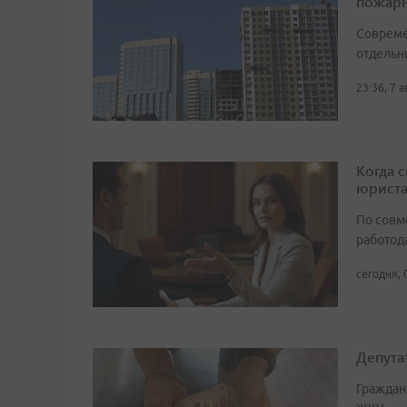
пожарн
Совреме
отдельн
23:36, 7 
Когда 
юрист
По совм
работода
сегодня, 
Депута
Граждан