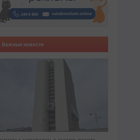
Важные новости
риморье закрепилось в десятке лучших