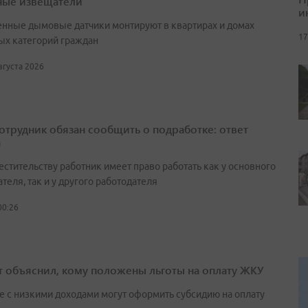
ые извещатели
и
нные дымовые датчики монтируют в квартирах и домах
17
ых категорий граждан
августа 2026
сотрудник обязан сообщить о подработке: ответ
а
естительству работник имеет право работать как у основного
теля, так и у другого работодателя
00:26
т объяснил, кому положены льготы на оплату ЖКУ
е с низкими доходами могут оформить субсидию на оплату