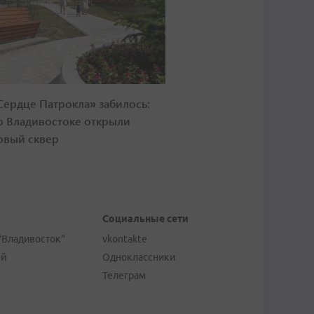
Сердце Патрокла» забилось:
о Владивостоке открыли
овый сквер
Социальные сети
"Владивосток"
vkontakte
ей
Одноклассники
Телеграм