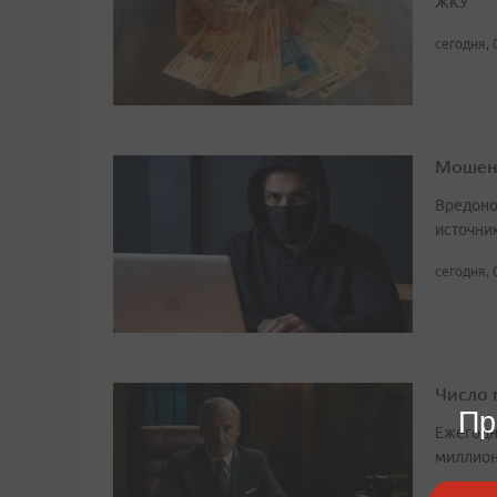
ЖКУ
сегодня, 
Мошенн
Вредоно
источни
сегодня, 
Число 
Пр
Ежегодн
миллион