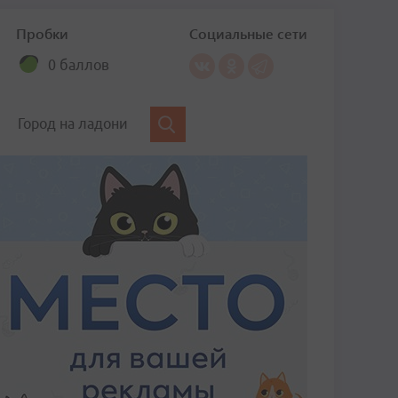
Пробки
Социальные сети
0 баллов
Город на ладони