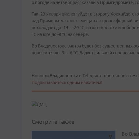
о погоде на четверг рассказали в Примгидромете, 
Так, 23 января циклон уйдет в сторону Хоккайдо, е
над Приморьем станет смещаться тропосферный вих
похолодает до -14…-20 °С, на юго-востоке и побере
°С на юге до -8 °С на севере.
Во Владивостоке завтра будет без существенных оса
повысится до -3…-6 °С. Задует сильный северо-запа
Новости Владивостока в Telegram - постоянно в тече
Подписывайтесь одним нажатием!
Смотрите также
Во Вла