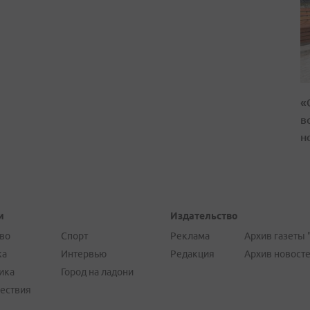
«
в
н
и
Издательство
во
Спорт
Реклама
Архив газеты 
ка
Интервью
Редакция
Архив новост
ика
Город на ладони
ествия