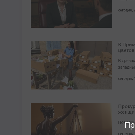
сегодня, 
В Прим
цветов
В среза
западны
сегодня, 
Прокур
женщи
Поводом
Пр
сегодня, 