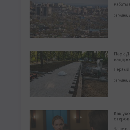
Работы 
сегодня, 
Парк Д
нацпро
Первый 
сегодня, 
Как ух
откров
Чаще вс