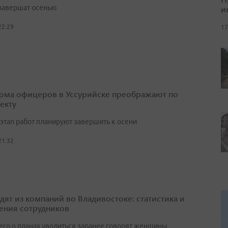
и
завершат осенью
22:29
17
ома офицеров в Уссурийске преображают по
екту
этап работ планируют завершить к осени
21:32
одят из компаний во Владивостоке: статистика и
ения сотрудников
его о планах уволиться заранее говорят женщины