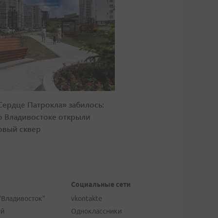
Сердце Патрокла» забилось:
о Владивостоке открыли
овый сквер
Социальные сети
"Владивосток"
vkontakte
ей
Одноклассники