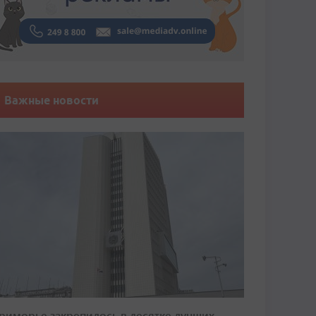
Важные новости
риморье закрепилось в десятке лучших