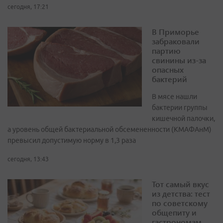
сегодня, 17:21
В Приморье
забраковали
партию
свинины из-за
опасных
бактерий
В мясе нашли
бактерии группы
кишечной палочки,
а уровень общей бактериальной обсемененности (КМАФАнМ)
превысил допустимую норму в 1,3 раза
сегодня, 13:43
Тот самый вкус
из детства: тест
по советскому
общепиту и
гастрономам