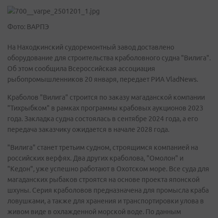
Фото: ВАРПЭ
На Находкинский судоремонтный завод доставлено
оборудование для строительства краболовного судна "Вилига".
Об этом сообщила Всероссийская ассоциация
рыбопромышленников 20 января, передает РИА VladNews.
Краболов "Вилига" строится по заказу магаданской компании
"Тихрыбком" в рамках программы крабовых аукционов 2023
года. Закладка судна состоялась в сентябре 2024 года, а его
передача заказчику ожидается в начале 2028 года.
"Вилига" станет третьим судном, строящимся компанией на
российских верфях. Два других краболова, "Омолон" и
"Кедон", уже успешно работают в Охотском море. Все суда для
магаданских рыбаков строятся на основе проекта японской
шхуны. Серия краболовов предназначена для промысла краба
ловушками, а также для хранения и транспортировки улова в
живом виде в охлажденной морской воде. По данным